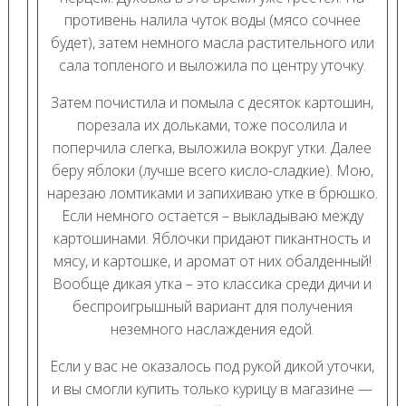
противень налила чуток воды (мясо сочнее
будет), затем немного масла растительного или
сала топленого и выложила по центру уточку.
Затем почистила и помыла с десяток картошин,
порезала их дольками, тоже посолила и
поперчила слегка, выложила вокруг утки. Далее
беру яблоки (лучше всего кисло-сладкие). Мою,
нарезаю ломтиками и запихиваю утке в брюшко.
Если немного остается – выкладываю между
картошинами. Яблочки придают пикантность и
мясу, и картошке, и аромат от них обалденный!
Вообще дикая утка – это классика среди дичи и
беспроигрышный вариант для получения
неземного наслаждения едой.
Если у вас не оказалось под рукой дикой уточки,
и вы смогли купить только курицу в магазине —