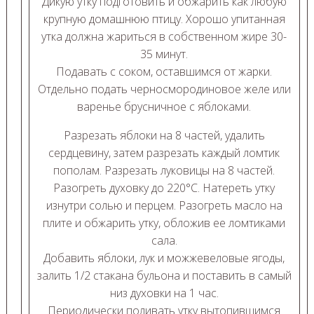
Дикую утку подготовить и обжарить как любую
крупную домашнюю птицу. Хорошо упитанная
утка должна жариться в собственном жире 30-
35 минут.
Подавать с соком, оставшимся от жарки.
Отдельно подать черносмородиновое желе или
варенье брусничное с яблоками.
Разрезать яблоки на 8 частей, удалить
сердцевину, затем разрезать каждый ломтик
пополам. Разрезать луковицы на 8 частей.
Разогреть духовку до 220°С. Натереть утку
изнутри солью и перцем. Разогреть масло на
плите и обжарить утку, обложив ее ломтиками
сала.
Добавить яблоки, лук и можжевеловые ягоды,
залить 1/2 стакана бульона и поставить в самый
низ духовки на 1 час.
Периодически поливать утку вытопившимся