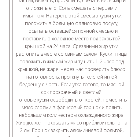
частей, вымыть, просушить, срезать весь жир и
отложить его. Соль смешать с перцем и
тимьяном. Натереть этой смесью куски утки,
положить в большую фаянсовую посуду,
посыпать оставшейся пряной смесью и
поставить в холодное место под закрытой
крышкой на 24 часа. Срезанный жир утки
растопить вместе со свиным салом. Куски птицы
положить в.жидкий жир и тушить 1-2 часа под
крышкой, не жаря. Через час проверить блюдо
на готовность: проткнуть толстой иглой
бедренную часть. Если утка готова, то мясной
сок прозрачный и светлый.
Готовые куски освободить от костей, поместить
мясо слоями в фаянсовый горшок и полить
небольшим количеством охлажденного жира.
Жир должен покрывать мясо приблизительно на
2 см. Горшок закрыть алюминиевой фольгой,