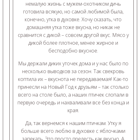
немалую жизнь с мужем-охотником дичь
готовила всякую, но самой любимой была,
конечно, утка в духовке. Хочу сказать, что
домашняя утка тоже вкусна, но никак не
сравнится с дикой – совсем другой вкус. Мясо у
дикой более плотное, менее жирное и
бесподобно вкусное.
Мы держали диких уточек дома и у нас было по
несколько выводков за сезон. Так свекровь
коптила их – вкуснота не передаваемая! Как-то
принесли на Новый Год к друзьям – так столько
всего на столе было, а наших птичек слопали в
первую очередь и нахваливали все без конца и
края.
Да, так вернемся к нашим птичкам. Утку я
больше всего люблю в духовке с яблочками
запекать. Это просто прелесть как вкусно. А