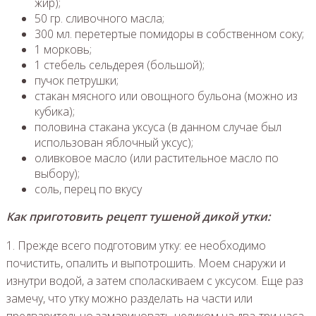
жир);
50 гр. сливочного масла;
300 мл. перетертые помидоры в собственном соку;
1 морковь;
1 стебель сельдерея (большой);
пучок петрушки;
стакан мясного или овощного бульона (можно из
кубика);
половина стакана уксуса (в данном случае был
использован яблочный уксус);
оливковое масло (или растительное масло по
выбору);
соль, перец по вкусу
Как приготовить рецепт тушеной дикой утки:
1. Прежде всего подготовим утку: ее необходимо
почистить, опалить и выпотрошить. Моем снаружи и
изнутри водой, а затем споласкиваем с уксусом. Еще раз
замечу, что утку можно разделать на части или
предварительно замариновать целиком на два-три часа