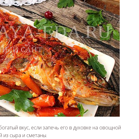
огатый вкус, если запечь его в духовке на овощной
й из сыра и сметаны.