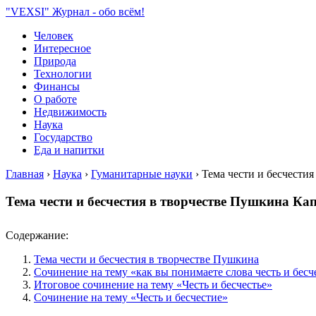
"VEXSI" Журнал - обо всём!
Человек
Интересное
Природа
Технологии
Финансы
О работе
Недвижимость
Наука
Государство
Еда и напитки
Главная
›
Наука
›
Гуманитарные науки
›
Тема чести и бесчести
Тема чести и бесчестия в творчестве Пушкина Ка
Содержание:
Тема чести и бесчестия в творчестве Пушкина
Сочинение на тему «как вы понимаете слова честь и бесч
Итоговое сочинение на тему «Честь и бесчестье»
Сочинение на тему «Честь и бесчестие»