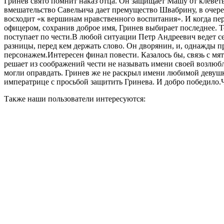
Гринев свято помнит наказ отца. Он защищает Машу от клевет
вмешательство Савельича дает премущество Швабрину, в очере
восходит «к вершинам нравственного воспитания». И когда пе
офицером, сохранив доброе имя, Гринев выбирает последнее. Т
поступает по чести.В любой ситуации Петр Андреевич ведет себ
разницы, перед кем держать слово. Он дворянин, и, однажды п
персонажем.Интересен финал повести. Казалось бы, связь с мят
решает из соображений чести не называть имени своей возлюбле
могли оправдать. Гринев же не раскрыл имени любимой девушк
императрице с просьбой защитить Гринева. И добро победило
Также наши пользователи интересуются: