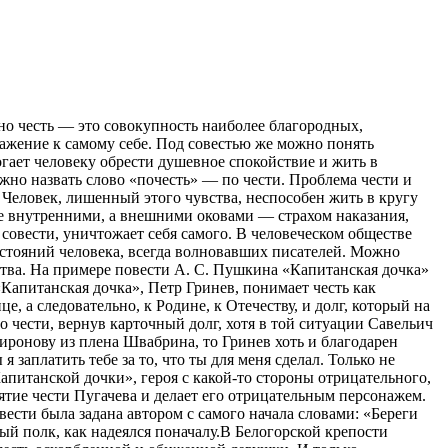
чно честь — это совокупность наиболее благородных,
важение к самому себе. Под совестью же можно понять
гает человеку обрести душевное спокойствие и жить в
ожно назвать слово «почесть» — по чести. Проблема чести и
. Человек, лишенный этого чувства, неспособен жить в кругу
не внутренними, а внешними оковами — страхом наказания,
 совести, уничтожает себя самого. В человеческом обществе
остояний человека, всегда волновавших писателей. Можно
тства. На примере повести А. С. Пушкина «Капитанская дочка»
«Капитанская дочка», Петр Гринев, понимает честь как
, а следовательно, к Родине, к Отечеству, и долг, который на
о чести, вернув карточный долг, хотя в той ситуации Савельич
иронову из плена Швабрина, то Гринев хоть и благодарен
 заплатить тебе за то, что ты для меня сделал. Только не
апитанской дочки», героя с какой-то стороны отрицательного,
ятие чести Пугачева и делает его отрицательным персонажем.
вести была задана автором с самого начала словами: «Береги
ный полк, как надеялся поначалу.В Белогорской крепости