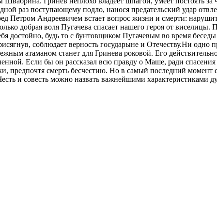
ы Швабрина. Гринев неплохо владеет шпагой, умеет постоять за 
дной раз поступающему подло, нанося предательский удар отвл
ред Петром Андреевичем встает вопрос жизни и смерти: наруши
олько добрая воля Пугачева спасает нашего героя от виселицы. 
я достойно, будь то с бунтовщиком Пугачевым во время беседы с
рисягнув, соблюдает верность государыне и Отечеству.Ни одно 
ежным атаманом станет для Гринева роковой. Его действительно 
нной. Если бы он рассказал всю правду о Маше, ради спасения к
и, предпочтя смерть бесчестию. Но в самый последний момент 
.Честь и совесть можно назвать важнейшими характеристиками 