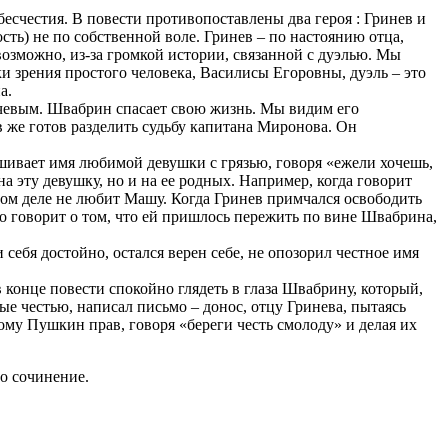
бесчестия. В повести противопоставлены два героя : Гринев и
сть) не по собственной воле. Гринев – по настоянию отца,
озможно, из-за громкой истории, связанной с дуэлью. Мы
чки зрения простого человека, Василисы Егоровны, дуэль – это
а.
ачевым. Швабрин спасает свою жизнь. Мы видим его
в же готов разделить судьбу капитана Миронова. Он
ешивает имя любимой девушки с грязью, говоря «ежели хочешь,
а эту девушку, но и на ее родных. Например, когда говорит
мом деле не любит Машу. Когда Гринев примчался освободить
о говорит о том, что ей пришлось пережить по вине Швабрина,
себя достойно, остался верен себе, не опозорил честное имя
в конце повести спокойно глядеть в глаза Швабрину, который,
ные честью, написал письмо – донос, отцу Гринева, пытаясь
ому Пушкин прав, говоря «береги честь смолоду» и делая их
то сочинение.