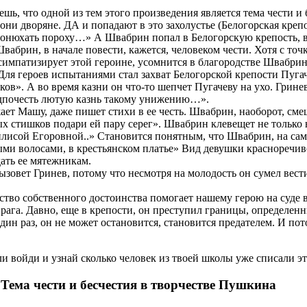
ь, что одной из тем этого произведения является тема чести и 
они дворяне. ДА и попадают в это захолустье (Белогорская крепо
 понюхать пороху…» А Швабрин попал в Белогорскую крепость, в
 Швабрин, в начале повести, кажется, человеком чести. Хотя с то
симпатизирует этой героине, усомнится в благородстве Швабрин
 Для героев испытаниями стал захват Белогорской крепости Пуг
ов». А во время казни он что-то шепчет Пугачеву на ухо. Грине
редпочесть лютую казнь такому унижению…».
ает Машу, даже пишет стихи в ее честь. Швабрин, наоборот, см
х стишков подари ей пару серег». Швабрин клевещет не только н
илисой Егоровной..» Становится понятным, что Швабрин, на са
ыми волосами, в крестьянском платье» Вид девушки красноречив
дать ее мятежникам.
зовет Гринев, потому что несмотря на молодость он сумел вести 
увство собственного достоинства помогает нашему герою на суде 
 врага. Давно, еще в крепости, он преступил границы, определен
ин раз, он не может остановится, становится предателем. И пот
и войди и узнай сколько человек из твоей школы уже списали э
 Тема чести и бесчестия в творчестве Пушкина