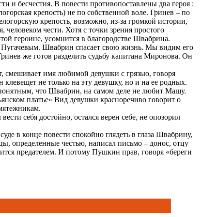
ти и бесчестия. В повести противопоставлены два героя :
логорская крепость) не по собственной воле. Гринев – по
логорскую крепость, возможно, из-за громкой истории,
я, человеком чести. Хотя с точки зрения простого
этой героине, усомнится в благородстве Швабрина.
ти Пугачевым. Швабрин спасает свою жизнь. Мы видим его
Гринев же готов разделить судьбу капитана Миронова. Он
т, смешивает имя любимой девушки с грязью, говоря
клевещет не только на эту девушку, но и на ее родных.
 понятным, что Швабрин, на самом деле не любит Машу.
ьянском платье» Вид девушки красноречиво говорит о
 мятежникам.
вести себя достойно, остался верен себе, не опозорил
суде в конце повести спокойно глядеть в глаза Швабрину,
ицы, определенные честью, написал письмо – донос, отцу
вится предателем. И потому Пушкин прав, говоря «береги