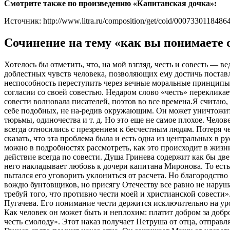
Смотрите также по произведению «Капитанская дочка»:
Источник: http://www.litra.ru/composition/get/coid/0007330118486
Сочинение на тему «как вы понимаете с
Хотелось бы отметить, что, на мой взгляд, честь и совесть —
доблестных чувств человека, позволяющих ему достичь постав
неспособность переступить через вечные моральные принципы. 
согласии со своей совестью. Недаром слово «честь» перекликае
совести волновала писателей, поэтов во все времена.Я считаю,
себе подобных, не на-редив окружающим. Он может уничтожить
тюрьмы, одиночества и т. д. Но это еще не самое плохое. Чел
всегда относились с презрением к бесчестным людям. Потеря 
сказать, что эта проблема была и есть одна из центральных в 
можно в подробностях рассмотреть, как это происходит в жизн
действие всегда по совести. Душа Гринева содержит как бы две 
него накладывает любовь к дочери капитана Миронова. То есть
пытался его уговорить уклониться от расчета. Но благородств
вождю бунтовщиков, но присягу Отечеству все равно не нарушает
требуй того, что противно чести моей и христианской совести»
Пугачева. Его понимание чести держится исключительно на ур
Как человек он может быть и неплохим: платит добром за добро
честь смолоду». Этот наказ получает Петруша от отца, отправл