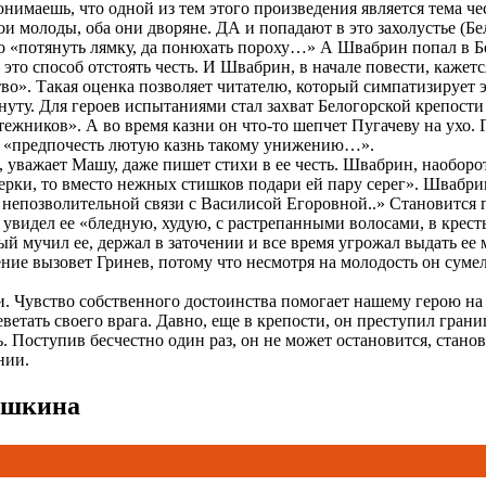
имаешь, что одной из тем этого произведения является тема чес
и молоды, оба они дворяне. ДА и попадают в это захолустье (Бе
о «потянуть лямку, да понюхать пороху…» А Швабрин попал в Бе
 это способ отстоять честь. И Швабрин, в начале повести, кажетс
во». Такая оценка позволяет читателю, который симпатизирует 
нуту. Для героев испытаниями стал захват Белогорской крепос
ежников». А во время казни он что-то шепчет Пугачеву на ухо. 
ов «предпочесть лютую казнь такому унижению…».
, уважает Машу, даже пишет стихи в ее честь. Швабрин, наоборо
рки, то вместо нежных стишков подари ей пару серег». Швабрин 
 непозволительной связи с Василисой Егоровной..» Становится
увидел ее «бледную, худую, с растрепанными волосами, в крест
й мучил ее, держал в заточении и все время угрожал выдать ее
ие вызовет Гринев, потому что несмотря на молодость он сумел 
ти. Чувство собственного достоинства помогает нашему герою на 
еветать своего врага. Давно, еще в крепости, он преступил гран
 Поступив бесчестно один раз, он не может остановится, стано
нии.
Пушкина