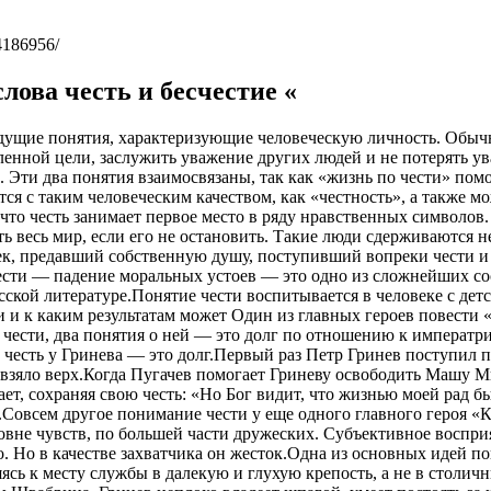
4186956/
лова честь и бесчестие «
 ведущие понятия, характеризующие человеческую личность. Обы
ленной цели, заслужить уважение других людей и не потерять у
Эти два понятия взаимосвязаны, так как «жизнь по чести» помо
тся с таким человеческим качеством, как «честность», а также м
 что честь занимает первое место в ряду нравственных символов
 весь мир, если его не остановить. Такие люди сдерживаются 
овек, предавший собственную душу, поступивший вопреки чести и
чести — падение моральных устоев — это одно из сложнейших с
русской литературе.Понятие чести воспитывается в человеке с де
и и к каким результатам может Один из главных героев повести 
чести, два понятия о ней — это долг по отношению к императрице
 честь у Гринева — это долг.Первый раз Петр Гринев поступил п
о взяло верх.Когда Пугачев помогает Гриневу освободить Машу М
, сохраняя свою честь: «Но Бог видит, что жизнью моей рад бы я
.Совсем другое понимание чести у еще одного главного героя «К
овне чувств, по большей части дружеских. Субъективное воспри
. Но в качестве захватчика он жесток.Одна из основных идей по
яясь к месту службы в далекую и глухую крепость, а не в столич