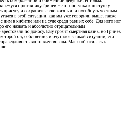
честь оскорбленной и обиженной девушки. И только
екшемуся противнику.Гринев же от поступка к поступку
ть присягу и сохранить свою жизнь или погибнуть честным
Пугачев в этой ситуации, как мы уже говорили выше, также
 ним в кибитке или на суде среди равных себе. Для него нет
про его назвать и абсолютно отрицательным
арестовали по доносу. Ему грозит смертная казнь, но Гринев
оторой он, собственно, и очутился в такой ситуации, его
справедливость восторжествовала. Маша обратилась к
души