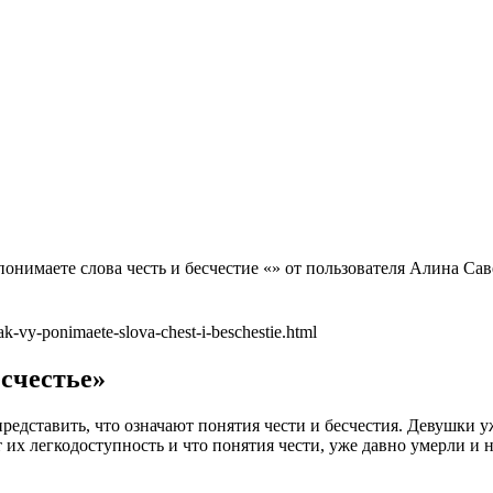
имаете слова честь и бесчестие «» от пользователя Алина Саве
k-vy-ponimaete-slova-chest-i-beschestie.html
есчестье»
едставить, что означают понятия чести и бесчестия. Девушки уж
 их легкодоступность и что понятия чести, уже давно умерли и 