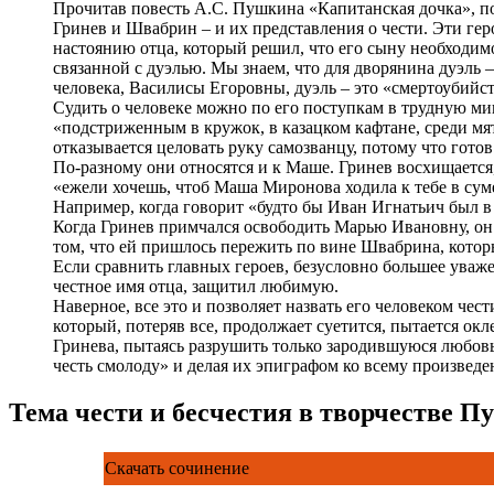
Прочитав повесть А.С. Пушкина «Капитанская дочка», пон
Гринев и Швабрин – и их представления о чести. Эти геро
настоянию отца, который решил, что его сыну необходим
связанной с дуэлью. Мы знаем, что для дворянина дуэль –
человека, Василисы Егоровны, дуэль – это «смертоубийст
Судить о человеке можно по его поступкам в трудную ми
«подстриженным в кружок, в казацком кафтане, среди мят
отказывается целовать руку самозванцу, потому что гот
По-разному они относятся и к Маше. Гринев восхищается
«ежели хочешь, чтоб Маша Миронова ходила к тебе в суме
Например, когда говорит «будто бы Иван Игнатьич был в
Когда Гринев примчался освободить Марью Ивановну, он 
том, что ей пришлось пережить по вине Швабрина, которы
Если сравнить главных героев, безусловно большее уважен
честное имя отца, защитил любимую.
Наверное, все это и позволяет назвать его человеком чес
который, потеряв все, продолжает суетится, пытается окл
Гринева, пытаясь разрушить только зародившуюся любовь.
честь смолоду» и делая их эпиграфом ко всему произведе
Тема чести и бесчестия в творчестве 
Скачать сочинение