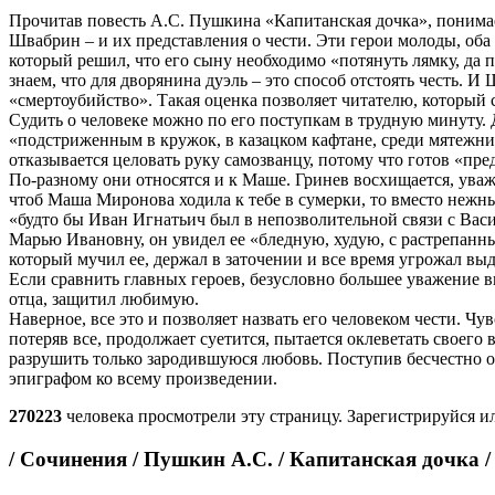
Прочитав повесть А.С. Пушкина «Капитанская дочка», понимаеш
Швабрин – и их представления о чести. Эти герои молоды, оба 
который решил, что его сыну необходимо «потянуть лямку, да
знаем, что для дворянина дуэль – это способ отстоять честь. И
«смертоубийство». Такая оценка позволяет читателю, который 
Судить о человеке можно по его поступкам в трудную минуту.
«подстриженным в кружок, в казацком кафтане, среди мятежник
отказывается целовать руку самозванцу, потому что готов «п
По-разному они относятся и к Маше. Гринев восхищается, уваж
чтоб Маша Миронова ходила к тебе в сумерки, то вместо нежны
«будто бы Иван Игнатьич был в непозволительной связи с Вас
Марью Ивановну, он увидел ее «бледную, худую, с растрепанн
который мучил ее, держал в заточении и все время угрожал вы
Если сравнить главных героев, безусловно большее уважение вы
отца, защитил любимую.
Наверное, все это и позволяет назвать его человеком чести. Ч
потеряв все, продолжает суетится, пытается оклеветать своего
разрушить только зародившуюся любовь. Поступив бесчестно од
эпиграфом ко всему произведении.
270223
человека просмотрели эту страницу. Зарегистрируйся ил
/ Сочинения / Пушкин А.С. / Капитанская дочка /