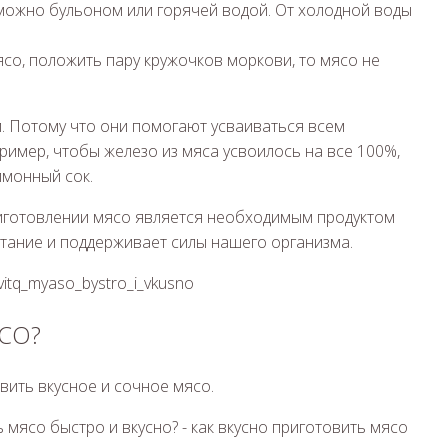
о можно бульоном или горячей водой. От холодной воды
мясо, положить пару кружочков моркови, то мясо не
. Потому что они помогают усваиваться всем
имер, чтобы железо из мяса усвоилось на все 100%,
имонный сок.
иготовлении мясо является необходимым продуктом
тание и поддерживает силы нашего организма.
ovitq_myaso_bystro_i_vkusno
СО?
вить вкусное и сочное мясо.