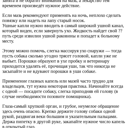
занята и не обратит внимания на мазь, а лекарство тем
временем произведёт нужное действие.
Если мазь рекомендуют применять на ночь, неплохо сделать
повязку или надеть на лапу старый носок.
Ушные капли нужно вводить в самый широкий ушной канал,
который виден, если завернуть ухо. Жидкость найдет свой ??
путь среди извилин ушной раковины и попадет к больному
месту.
Этому можно помочь, слегка массируя ухо снаружи — тогда
пусть собака сколько угодно трясет головой, капли уже не
выбьет. Порошки образуют в ухе пробку и ветеринару
приходится удалять её, прочищая уши, так что никогда не
засыпайте и не вдувают порошки в уши собаке.
Применение глазных капель или мазей часто трудно для
владельцев, тут нужна некоторая практика. Начинайте всегда
с одной — посадите собаку, слегка приподняв ей голову (в
случае необходимости позовите помощника).
Глаза-самый хрупкий орган, и грубое, неумелое обращение
здесь очень опасно. Крепко держите голову собаки одной
рукой, раздвигая веки большим и указательным пальцами.
Держа пипетку в другой руке, закапайте нужное число капель
в открытый глаз.