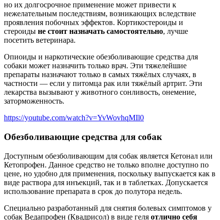
но их долгосрочное применение может привести к
нежелательным последствиям, возникающих вследствие
проявления побочных эффектов. Кортикостероиды и
стероиды
не стоит назначать самостоятельно
, лучше
посетить ветеринара.
Опиоиды и наркотические обезболивающие средства для
собаки может назначить только врач. Эти тяжелейшие
препараты назначают только в самых тяжёлых случаях, в
частности — если у питомца рак или тяжёлый артрит. Эти
лекарства вызывают у животного сонливость, онемение,
заторможенность.
https://youtube.com/watch?v=YvWovhqMIl0
Обезболивающие средства для собак
Доступным обезболивающим для собак является Кетонал или
Кетопрофен. Данное средство не только вполне доступно по
цене, но удобно для применения, поскольку выпускается как в
виде раствора для инъекций, так и в таблетках. Допускается
использование препарата в срок до полутора недель.
Специально разработанный для снятия болевых симптомов у
собак Ведапрофен (Квадрисол) в виде геля
отлично себя