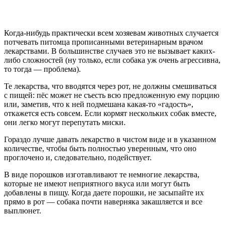
Когда-нибудь практически всем хозяевам животных случается
потчевать питомца прописанными ветеринарным врачом
лекарствами. В большинстве случаев это не вызывает каких-
либо сложностей (ну только, если собака уж очень агрессивна,
то тогда — проблема).
Те лекарства, что вводятся через рот, не должны смешиваться
с пищей: пёс может не съесть всю предложенную ему порцию
или, заметив, что к ней подмешана какая-то «гадость»,
откажется есть совсем. Если кормят нескольких собак вместе,
они легко могут перепутать миски.
Гораздо лучше давать лекарство в чистом виде и в указанном
количестве, чтобы быть полностью уверенным, что оно
проглочено и, следовательно, подействует.
В виде порошков изготавливают те немногие лекарства,
которые не имеют неприятного вкуса или могут быть
добавлены в пищу. Когда даете порошки, не засыпайте их
прямо в рот — собака почти наверняка закашляется и все
выплюнет.