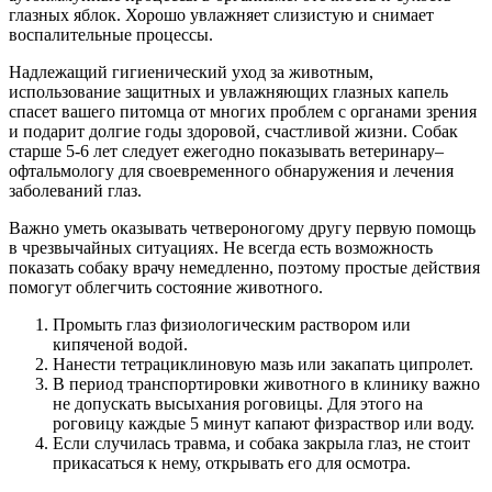
глазных яблок. Хорошо увлажняет слизистую и снимает
воспалительные процессы.
Надлежащий гигиенический уход за животным,
использование защитных и увлажняющих глазных капель
спасет вашего питомца от многих проблем с органами зрения
и подарит долгие годы здоровой, счастливой жизни. Собак
старше 5-6 лет следует ежегодно показывать ветеринару–
офтальмологу для своевременного обнаружения и лечения
заболеваний глаз.
Важно уметь оказывать четвероногому другу первую помощь
в чрезвычайных ситуациях. Не всегда есть возможность
показать собаку врачу немедленно, поэтому простые действия
помогут облегчить состояние животного.
Промыть глаз физиологическим раствором или
кипяченой водой.
Нанести тетрациклиновую мазь или закапать ципролет.
В период транспортировки животного в клинику важно
не допускать высыхания роговицы. Для этого на
роговицу каждые 5 минут капают физраствор или воду.
Если случилась травма, и собака закрыла глаз, не стоит
прикасаться к нему, открывать его для осмотра.