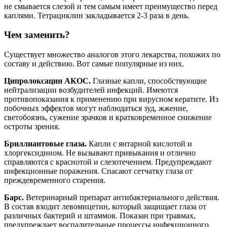
не смывается слезой и тем самым имеет преимущество перед
каплями. Тетрациклин закладывается 2-3 раза в день.
Чем заменить?
Существует множество аналогов этого лекарства, похожих по
составу и действию. Вот самые популярные из них.
Ципролоксацин АКОС.
Глазные капли, способствующие
нейтрализации возбудителей инфекций. Имеются
противопоказания к применению при вирусном кератите. Из
побочных эффектов могут наблюдаться зуд, жжение,
светобоязнь, сужение зрачков и кратковременное снижение
остроты зрения.
Бриллиантовые глаза.
Капли с янтарной кислотой и
хлоргексидином. Не вызывают привыкания и отлично
справляются с краснотой и слезотечением. Предупреждают
инфекционные поражения. Спасают сетчатку глаза от
преждевременного старения.
Барс.
Ветеринарный препарат антибактериального действия.
В состав входит левомицетин, который защищает глаза от
различных бактерий и штаммов. Показан при травмах,
предупреждает воспалительные процессы инфекционного