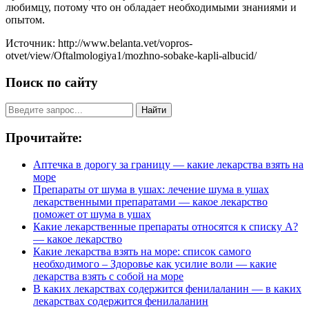
любимцу, потому что он обладает необходимыми знаниями и
опытом.
Источник: http://www.belanta.vet/vopros-
otvet/view/Oftalmologiya1/mozhno-sobake-kapli-albucid/
Поиск по сайту
Найти
Прочитайте:
Аптечка в дорогу за границу — какие лекарства взять на
море
Препараты от шума в ушах: лечение шума в ушах
лекарственными препаратами — какое лекарство
поможет от шума в ушах
Какие лекарственные препараты относятся к списку А?
— какое лекарство
Какие лекарства взять на море: список самого
необходимого – Здоровье как усилие воли — какие
лекарства взять с собой на море
В каких лекарствах содержится фенилаланин — в каких
лекарствах содержится фенилаланин