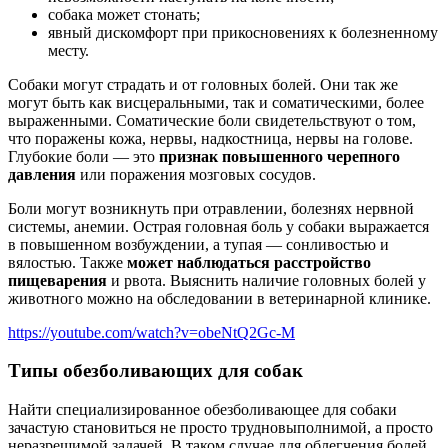
собака может стонать;
явный дискомфорт при прикосновениях к болезненному
месту.
Собаки могут страдать и от головных болей. Они так же
могут быть как висцеральными, так и соматическими, более
выраженными. Соматические боли свидетельствуют о том,
что поражены кожа, нервы, надкостница, нервы на голове.
Глубокие боли — это
признак повышенного черепного
давления
или поражения мозговых сосудов.
Боли могут возникнуть при отравлении, болезнях нервной
системы, анемии. Острая головная боль у собаки выражается
в повышенном возбуждении, а тупая — сонливостью и
вялостью. Также
может наблюдаться расстройство
пищеварения
и рвота. Выяснить наличие головных болей у
животного можно на обследовании в ветеринарной клинике.
https://youtube.com/watch?v=obeNtQ2Gc-M
Типы обезболивающих для собак
Найти специализированное обезболивающее для собаки
зачастую становиться не просто трудновыполнимой, а просто
неразрешимой задачей. В таком случае для облегчения болей