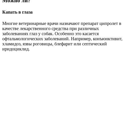
Можно ли?
Капать в глаза
Многие ветеринарные врачи назначают препарат ципролет в
качестве лекарственного средства при различных
заболеваниях глаз у собак. Особенно это касается
офтальмологических заболеваний. Например, конъюнктивит,
хламидоз, язвы роговицы, блефарит или септический
иридоциклид.