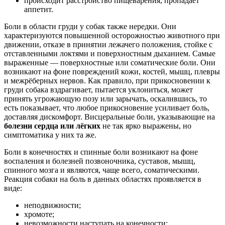
происходит расстройство пищеварения, пропадает
аппетит.
Боли в области груди у собак также нередки. Они
характеризуются повышенной осторожностью животного при
движении, отказе в принятии лежачего положения, стойке с
отставленными локтями и поверхностным дыханием. Самые
выраженные — поверхностные или соматические боли. Они
возникают на фоне повреждений кожи, костей, мышц, плевры
и межрёберных нервов. Как правило, при прикосновении к
груди собака вздрагивает, пытается уклониться, может
принять угрожающую позу или зарычать, оскалившись, то
есть показывает, что любое прикосновение усиливает боль,
доставляя дискомфорт. Висцеральные боли, указывающие на
болезни сердца или лёгких
не так ярко выражены, но
симптоматика у них та же.
Боли в конечностях и спинные боли возникают на фоне
воспаления и болезней позвоночника, суставов, мышц,
спинного мозга и являются, чаще всего, соматическими.
Реакция собаки на боль в данных областях проявляется в
виде:
неподвижности;
хромоте;
невозможности наступать на конечности;