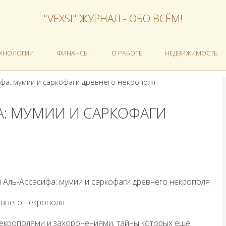
"VEXSI" ЖУРНАЛ - ОБО ВСЁМ!
ЕХНОЛОГИИ
ФИНАНСЫ
О РАБОТЕ
НЕДВИЖИМОСТЬ
фа: мумии и саркофаги древнего некрополя
А: МУМИИ И САРКОФАГИ
евнего некрополя
некрополями и захоронениями, тайны которых еще