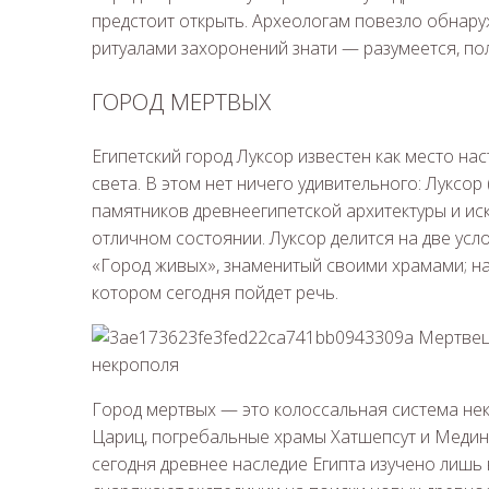
предстоит открыть. Археологам повезло обнар
ритуалами захоронений знати — разумеется, по
ГОРОД МЕРТВЫХ
Египетский город Луксор известен как место на
света. В этом нет ничего удивительного: Луксор 
памятников древнеегипетской архитектуры и иск
отличном состоянии. Луксор делится на две усл
«Город живых», знаменитый своими храмами; на
котором сегодня пойдет речь.
Город мертвых — это колоссальная система не
Цариц, погребальные храмы Хатшепсут и Медин
сегодня древнее наследие Египта изучено лишь 