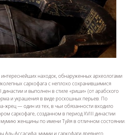
д интереснейших находок, обнаруженных археологами
еликолепных саркофага с неплохо сохранившимися
I династии и выполнен в стиле «риши» (от арабского
а-жрец — один из тех, в чьи обязанности входило
ром саркофаге, созданном в период XVIII династии
ли мумию женщины по имени Туйя в отличном состоянии.