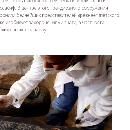
ей, сокрытых под толщей песка и земли. Одно из
сасиф. В центре этого грандиозного сооружения
ронили беднейших представителей древнеегипетского
же изобилует захоронениями знати, в частности
ближенных к фараону.