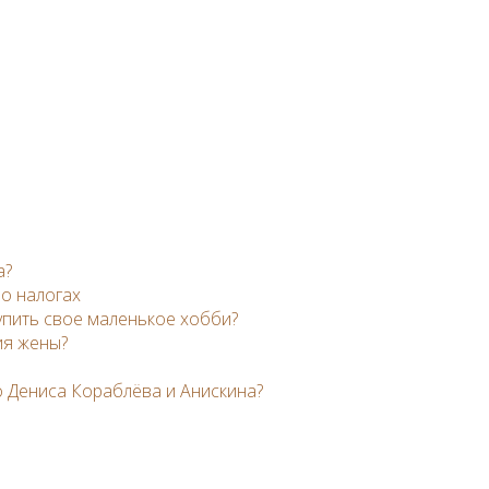
а?
 о налогах
упить свое маленькое хобби?
ия жены?
 Дениса Кораблёва и Анискина?