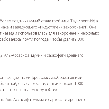
(более поздних) мумий стала гробница Тау-Ирект-Ифа
рнаке и заведующего «индустрией» захоронений. Она
т назад) и использовалась для захоронений несколько
ребовалось почти полгода, чтобы удалить 300
исанные цветными фресками, изображающими
 были найдены саркофаги, статуи и около 1000
нса — так называемые «ушэбти».