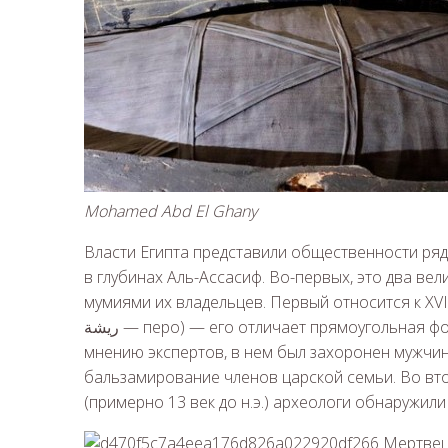
Mohamed Abd El Ghany
Власти Египта представили общественности ря
в глубинах Аль-Ассасиф. Во-первых, это два в
мумиями их владельцев. Первый относится к XVI
ريشة — перо) — его отличает прямоугольная форма и украшения в виде роскошных перьев. По
мнению экспертов, в нем был захоронен мужчин
бальзамирование членов царской семьи. Во вто
(примерно 13 век до н.э.) археологи обнаружи