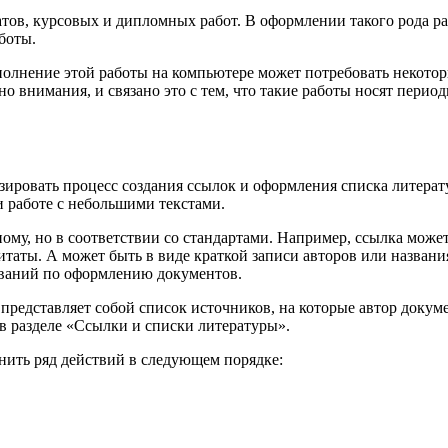
тов, курсовых и дипломных работ. В оформлении такого рода р
боты.
выполнение этой работы на компьютере может потребовать некот
о внимания, и связано это с тем, что такие работы носят период
зировать процесс создания ссылок и оформления списка литера
и работе с небольшими текстами.
му, но в соответствии со стандартами. Например, ссылка может
итаты. А может быть в виде краткой записи авторов или названи
ований по оформлению документов.
представляет собой список источников, на которые автор докум
в разделе «Ссылки и списки литературы».
нить ряд действий в следующем порядке: