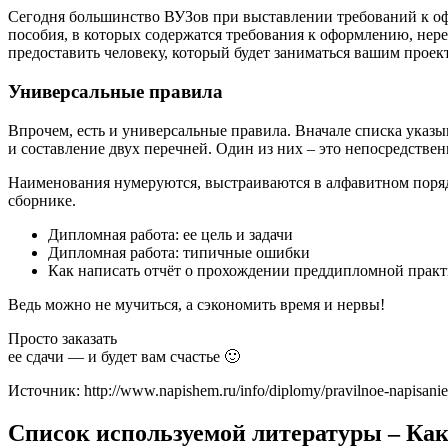
Сегодня большинство ВУЗов при выставлении требований к о
пособия, в которых содержатся требования к оформлению, нере
предоставить человеку, который будет заниматься вашим прое
Универсальные правила
Впрочем, есть и универсальные правила. Вначале списка указы
и составление двух перечней. Один из них – это непосредстве
Наименования нумеруются, выстраиваются в алфавитном порядке
сборнике.
Дипломная работа: ее цель и задачи
Дипломная работа: типичные ошибки
Как написать отчёт о прохождении преддипломной прак
Ведь можно не мучиться, а сэкономить время и нервы!
Просто заказать
ее сдачи — и будет вам счастье 🙂
Источник: http://www.napishem.ru/info/diplomy/pravilnoe-napisanie-s
Список используемой литературы – Как