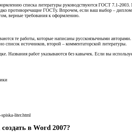
формлению списка литературы руководствуются ГОСТ 7.1-2003.
дко противоречащие ГОСТу. Впрочем, если ваш выбор – дипломная
ктом, верные требования к оформлению.
ваются те работы, которые написаны русскоязычными авторами. 
нно список источников, второй – комментаторской литературы.
. Названия работ указываются без кавычек. Если вы использует
тики
piska-liter.html
 создать в Word 2007?