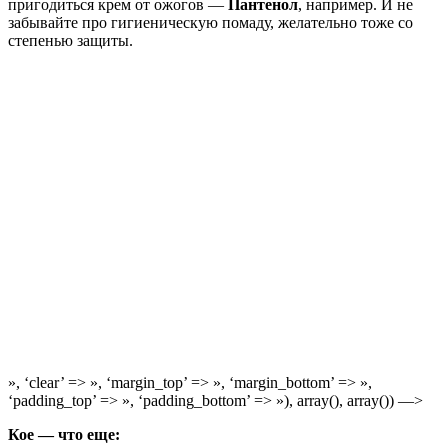
пригодиться крем от ожогов —
Пантенол
, например. И не
забывайте про гигиеническую помаду, желательно тоже со
степенью защиты.
», ‘clear’ => », ‘margin_top’ => », ‘margin_bottom’ => »,
‘padding_top’ => », ‘padding_bottom’ => »), array(), array()) —>
Кое — что еще: