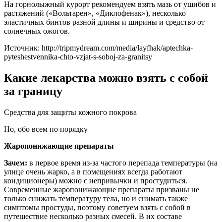
На горнолыжный курорт рекомендуем взять мазь от ушибов и
растяжений («Вольтарен», «Диклофенак»), несколько
эластичных бинтов разной длины и ширины и средство от
солнечных ожогов.
Источник: http://tripmydream.com/media/layfhak/aptechka-
pyteshestvennika-chto-vzjat-s-soboj-za-granitsy
Какие лекарства можно взять с собой
за границу
Средства для защиты кожного покрова
Но, обо всем по порядку
Жаропонижающие препараты
Зачем:
в первое время из-за частого перепада температуры (на
улице очень жарко, а в помещениях всегда работают
кондиционеры) можно с непривычки и простудиться.
Современные жаропонижающие препараты призваны не
только снижать температуру тела, но и снимать также
симптомы простуды, поэтому советуем взять с собой в
путешествие несколько разных смесей. В их составе