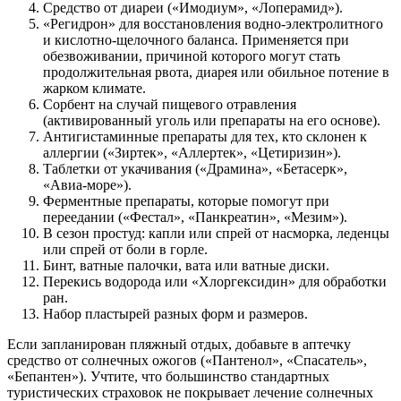
Средство от диареи («Имодиум», «Лоперамид»).
«Регидрон» для восстановления водно-электролитного
и кислотно-щелочного баланса. Применяется при
обезвоживании, причиной которого могут стать
продолжительная рвота, диарея или обильное потение в
жарком климате.
Сорбент на случай пищевого отравления
(активированный уголь или препараты на его основе).
Антигистаминные препараты для тех, кто склонен к
аллергии («Зиртек», «Аллертек», «Цетиризин»).
Таблетки от укачивания («Драмина», «Бетасерк»,
«Авиа-море»).
Ферментные препараты, которые помогут при
переедании («Фестал», «Панкреатин», «Мезим»).
В сезон простуд: капли или спрей от насморка, леденцы
или спрей от боли в горле.
Бинт, ватные палочки, вата или ватные диски.
Перекись водорода или «Хлоргексидин» для обработки
ран.
Набор пластырей разных форм и размеров.
Если запланирован пляжный отдых, добавьте в аптечку
средство от солнечных ожогов («Пантенол», «Спасатель»,
«Бепантен»). Учтите, что большинство стандартных
туристических страховок не покрывает лечение солнечных