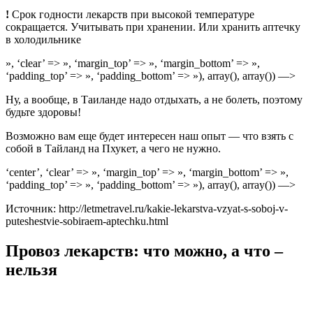
!
Срок годности лекарств при высокой температуре
сокращается. Учитывать при хранении. Или хранить аптечку
в холодильнике
», ‘clear’ => », ‘margin_top’ => », ‘margin_bottom’ => »,
‘padding_top’ => », ‘padding_bottom’ => »), array(), array()) —>
Ну, а вообще, в Таиланде надо отдыхать, а не болеть, поэтому
будьте здоровы!
Возможно вам еще будет интересен наш опыт — что взять с
собой в Тайланд на Пхукет, а чего не нужно.
‘center’, ‘clear’ => », ‘margin_top’ => », ‘margin_bottom’ => »,
‘padding_top’ => », ‘padding_bottom’ => »), array(), array()) —>
Источник: http://letmetravel.ru/kakie-lekarstva-vzyat-s-soboj-v-
puteshestvie-sobiraem-aptechku.html
Провоз лекарств: что можно, а что –
нельзя