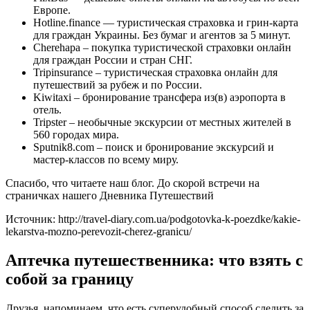
Европе.
Hotline.finance — туристическая страховка и грин-карта
для граждан Украины. Без бумаг и агентов за 5 минут.
Cherehapa – покупка туристической страховки онлайн
для граждан России и стран СНГ.
Tripinsurance – туристическая страховка онлайн для
путешествий за рубеж и по России.
Kiwitaxi – бронирование трансфера из(в) аэропорта в
отель.
Tripster – необычные экскурсии от местных жителей в
560 городах мира.
Sputnik8.com – поиск и бронирование экскурсий и
мастер-классов по всему миру.
Спасибо, что читаете наш блог. До скорой встречи на
страничках нашего Дневника Путешествий
Источник: http://travel-diary.com.ua/podgotovka-k-poezdke/kakie-
lekarstva-mozno-perevozit-cherez-granicu/
Аптечка путешественника: что взять с
собой за границу
Друзья, напоминаем, что есть суперудобный способ следить за