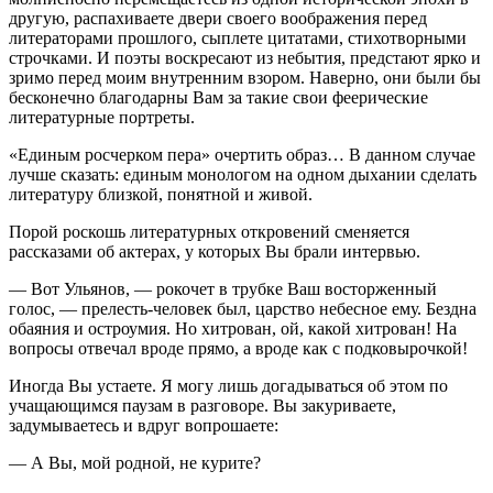
другую, распахиваете двери своего воображения перед
литераторами прошлого, сыплете цитатами, стихотворными
строчками. И поэты воскресают из небытия, предстают ярко и
зримо перед моим внутренним взором. Наверно, они были бы
бесконечно благодарны Вам за такие свои феерические
литературные портреты.
«Единым росчерком пера» очертить образ… В данном случае
лучше сказать: единым монологом на одном дыхании сделать
литературу близкой, понятной и живой.
Порой роскошь литературных откровений сменяется
рассказами об актерах, у которых Вы брали интервью.
— Вот Ульянов, — рокочет в трубке Ваш восторженный
голос, — прелесть-человек был, царство небесное ему. Бездна
обаяния и остроумия. Но хитрован, ой, какой хитрован! На
вопросы отвечал вроде прямо, а вроде как с подковырочкой!
Иногда Вы устаете. Я могу лишь догадываться об этом по
учащающимся паузам в разговоре. Вы закуриваете,
задумываетесь и вдруг вопрошаете:
— А Вы, мой родной, не курите?