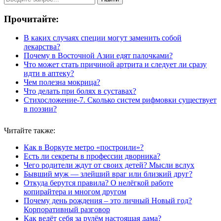
Прочитайте:
В каких случаях специи могут заменить собой
лекарства?
Почему в Восточной Азии едят палочками?
Что может стать причиной артрита и следует ли сразу
идти в аптеку?
Чем полезна мокрица?
Что делать при болях в суставах?
Стихосложение-7. Сколько систем рифмовки существует
в поэзии?
Читайте также:
Как в Воркуте метро «построили»?
Есть ли секреты в профессии дворника?
Чего родители ждут от своих детей? Мысли вслух
Бывший муж — злейший враг или близкий друг?
Откуда берутся правила? О нелёгкой работе
копирайтера и многом другом
Почему день рождения – это личный Новый год?
Корпоративный разговор
Как ведёт себя за рулём настоящая дама?