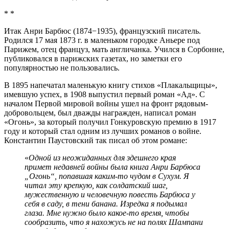
* *
Итак Анри Барбюс (1874−1935), французский писатель.
Родился 17 мая 1873 г. в маленьком городке Аньере под
Парижем, отец француз, мать англичанка. Учился в Сорбонне,
публиковался в парижских газетах, но заметки его
популярностью не пользовались.
В 1895 напечатал маленькую книгу стихов «Плакальщицы»,
имевшую успех, в 1908 выпустил первый роман «Ад». С
началом Первой мировой войны ушел на фронт рядовым-
добровольцем, был дважды награжден, написал роман
«Огонь», за который получил Гонкуровскую премию в 1917
году и который стал одним из лучших романов о войне.
Константин Паустовский так писал об этом романе:
«
Одной из неожиданных для здешнего края
примет недавней войны была книга Анри Барбюса
„Огонь“, попавшая каким-то чудом в Сухум. Я
читал эту крепкую, как солдатский шаг,
мужественную и человечную повесть Барбюса у
себя в саду, в тени банана. Изредка я подымал
глаза. Мне нужно было какое-то время, чтобы
сообразить, что я нахожусь не на полях Шампани