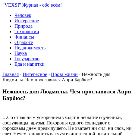
"VEXSI" Журнал - обо всём!
Человек
Интересное
Природа
Технологии
Финансы
О работе
Недвижимость
Наука
Государство
Еда и напитки
Главная
›
Интересное
›
Проза жизни
›
Нежность для
Людмилы. Чем прославился Анри Барбюс?
Нежность для Людмилы. Чем прославился Анри
Барбюс?
…Со страшным ускорением уходят в небытие соученики,
сослуживцы, друзья. Похороны одного совпадают с
сороковым днем предыдущего. Не хватает ни сил, ни слов, ни
слез. Нечем заполнить вакуум единственной питательной