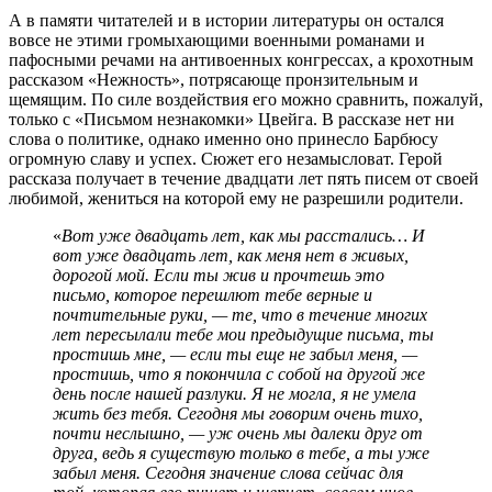
А в памяти читателей и в истории литературы он остался
вовсе не этими громыхающими военными романами и
пафосными речами на антивоенных конгрессах, а крохотным
рассказом «Нежность», потрясающе пронзительным и
щемящим. По силе воздействия его можно сравнить, пожалуй,
только с «Письмом незнакомки» Цвейга. В рассказе нет ни
слова о политике, однако именно оно принесло Барбюсу
огромную славу и успех. Сюжет его незамысловат. Герой
рассказа получает в течение двадцати лет пять писем от своей
любимой, жениться на которой ему не разрешили родители.
«
Вот уже двадцать лет, как мы расстались… И
вот уже двадцать лет, как меня нет в живых,
дорогой мой. Если ты жив и прочтешь это
письмо, которое перешлют тебе верные и
почтительные руки, — те, что в течение многих
лет пересылали тебе мои предыдущие письма, ты
простишь мне, — если ты еще не забыл меня, —
простишь, что я покончила с собой на другой же
день после нашей разлуки. Я не могла, я не умела
жить без тебя. Сегодня мы говорим очень тихо,
почти неслышно, — уж очень мы далеки друг от
друга, ведь я существую только в тебе, а ты уже
забыл меня. Сегодня значение слова сейчас для