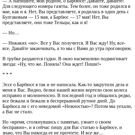
— А напишите, мой родной, о Барбюсе! Давайте, давайте!
Для следующего номера газеты. Тем более, он тоже родился в
мае, как и я. Нет, Вы представляете, я родилась в один день с
Булгаковым — 15 мая, а Барбюс — 17 мая! Нет, Вы
представляете, они тоже Тельцы, как и я!
— Но…
— Никаких «но». Все у Вас получится. Я Вас жду! Ну, все-
все. Давайте заканчивать, а то мы с Вами до утра проговорим.
В трубке раздаются гудки. В окно насмешливо подмигивает
звезда: «Ну, что же. Поняла? Она ждет! Пиши!»
* * *
Эссе о Барбюсе я так и не написала. Как-то закрутили дела и
меня и Вас. Видно, белки нашей жизни вертели свои колеса
исправно и молниеносно. В последний год и общались редко,
все бежали и бежали в беспрерывной рутине дней. До
Барбюса ли с его неведомой «Нежностью»? Потом мы уехали,
а Вас не стало.
Но «время, столкнувшись с памятью, узнает о своем
бесправии», и я сейчас пишу для Вас статью о Барбюсе, и
знаю, что Вы никогда ее не прочтете. И все же…