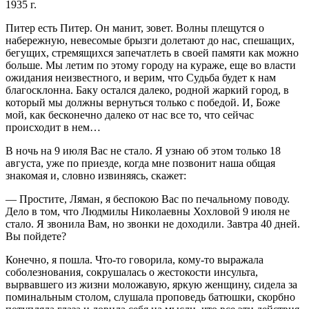
1935 г.
Питер есть Питер. Он манит, зовет. Волны плещутся о
набережную, невесомые брызги долетают до нас, спешащих,
бегущих, стремящихся запечатлеть в своей памяти как можно
больше. Мы летим по этому городу на кураже, еще во власти
ожидания неизвестного, и верим, что Судьба будет к нам
благосклонна. Баку остался далеко, родной жаркий город, в
который мы должны вернуться только с победой. И, Боже
мой, как бесконечно далеко от нас все то, что сейчас
происходит в нем…
В ночь на 9 июля Вас не стало. Я узнаю об этом только 18
августа, уже по приезде, когда мне позвонит наша общая
знакомая и, словно извиняясь, скажет:
— Простите, Ляман, я беспокою Вас по печальному поводу.
Дело в том, что Людмилы Николаевны Хохловой 9 июля не
стало. Я звонила Вам, но звонки не доходили. Завтра 40 дней.
Вы пойдете?
Конечно, я пошла. Что-то говорила, кому-то выражала
соболезнования, сокрушалась о жестокости инсульта,
вырвавшего из жизни моложавую, яркую женщину, сидела за
поминальным столом, слушала проповедь батюшки, скорбно