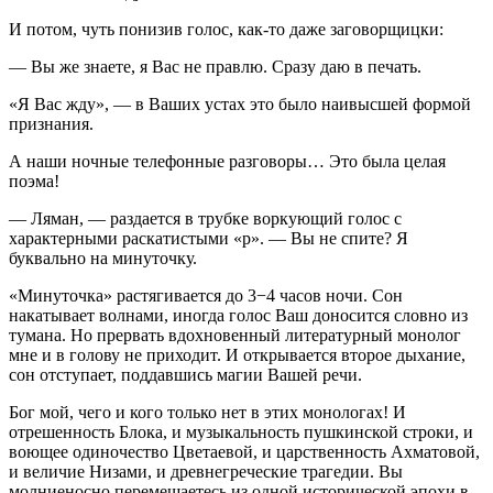
И потом, чуть понизив голос, как-то даже заговорщицки:
— Вы же знаете, я Вас не правлю. Сразу даю в печать.
«Я Вас жду», — в Ваших устах это было наивысшей формой
признания.
А наши ночные телефонные разговоры… Это была целая
поэма!
— Ляман, — раздается в трубке воркующий голос с
характерными раскатистыми «р». — Вы не спите? Я
буквально на минуточку.
«Минуточка» растягивается до 3−4 часов ночи. Сон
накатывает волнами, иногда голос Ваш доносится словно из
тумана. Но прервать вдохновенный литературный монолог
мне и в голову не приходит. И открывается второе дыхание,
сон отступает, поддавшись магии Вашей речи.
Бог мой, чего и кого только нет в этих монологах! И
отрешенность Блока, и музыкальность пушкинской строки, и
воющее одиночество Цветаевой, и царственность Ахматовой,
и величие Низами, и древнегреческие трагедии. Вы
молниеносно перемещаетесь из одной исторической эпохи в