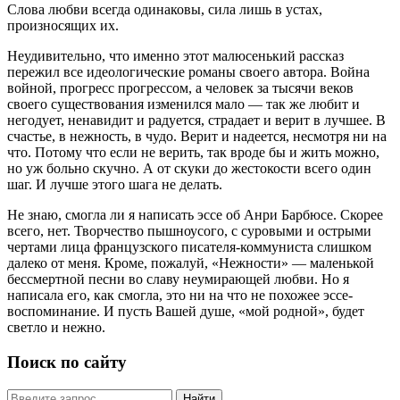
Слова любви всегда одинаковы, сила лишь в устах,
произносящих их.
Неудивительно, что именно этот малюсенький рассказ
пережил все идеологические романы своего автора. Война
войной, прогресс прогрессом, а человек за тысячи веков
своего существования изменился мало — так же любит и
негодует, ненавидит и радуется, страдает и верит в лучшее. В
счастье, в нежность, в чудо. Верит и надеется, несмотря ни на
что. Потому что если не верить, так вроде бы и жить можно,
но уж больно скучно. А от скуки до жестокости всего один
шаг. И лучше этого шага не делать.
Не знаю, смогла ли я написать эссе об Анри Барбюсе. Скорее
всего, нет. Творчество пышноусого, с суровыми и острыми
чертами лица французского писателя-коммуниста слишком
далеко от меня. Кроме, пожалуй, «Нежности» — маленькой
бессмертной песни во славу неумирающей любви. Но я
написала его, как смогла, это ни на что не похожее эссе-
воспоминание. И пусть Вашей душе, «мой родной», будет
светло и нежно.
Поиск по сайту
Найти