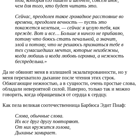
той, которая его пишет и шепчет, совсем иное,
чем для того, кто будет читать это.
Сейчас, преодолев такое громадное расстояние во
времени, преодолев вечность — пусть это
покажется нелепым, — сейчас я целую тебя, как
прежде. Вот и все… Больше я ничего не прибавлю,
потому что боюсь стать печальной, а значит,
злой и потому, что не решаюсь признаться тебе в
тех сумасшедших мечтах, которые неизбежны,
когда любишь и когда любовь огромна, а нежность
беспредельна.
»
Да не обвинят меня в излишней экзальтированности, но у
меня перехватило дыхание после чтения этих строк.
Обжигающие нежностью, а в сущности, очень простые слова,
обладали невероятной силой. Наверно, только так и можно
говорить, когда обращаешься от сердца к сердцу.
Как пела великая соотечественница Барбюса Эдит Пиаф:
Слова, обычные слова.
Их все друг другу повторяют.
От них кружится голова,
Дыханье замирает
.