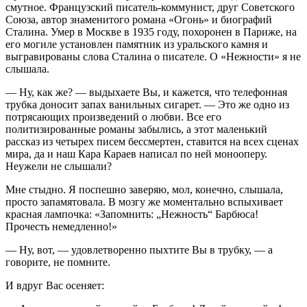
смутное. Французский писатель-коммунист, друг Советского
Союза, автор знаменитого романа «Огонь» и биографий
Сталина. Умер в Москве в 1935 году, похоронен в Париже, на
его могиле установлен памятник из уральского камня и
выгравированы слова Сталина о писателе. О «Нежности» я не
слышала.
— Ну, как же? — выдыхаете Вы, и кажется, что телефонная
трубка доносит запах ванильных сигарет. — Это же одно из
потрясающих произведений о любви. Все его
политизированные романы забылись, а этот маленький
рассказ из четырех писем бессмертен, ставится на всех сценах
мира, да и наш Кара Караев написал по ней монооперу.
Неужели не слышали?
Мне стыдно. Я поспешно заверяю, мол, конечно, слышала,
просто запамятовала. В мозгу же моментально вспыхивает
красная лампочка: «Запомнить: „Нежность“ Барбюса!
Прочесть немедленно!»
— Ну, вот, — удовлетворенно пыхтите Вы в трубку, — а
говорите, не помните.
И вдруг Вас осеняет: