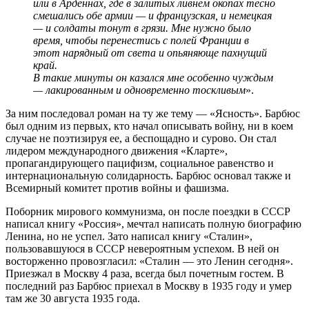
или в Арденнах, где в залитых ливнем окопах тесно
смешались обе армии — и французская, и немецкая
— и солдаты тонут в грязи. Мне нужно было
время, чтобы перенестись с полей Франции в
этот нарядный от света и опьяняюще пахнущий
край.
В такие минуты он казался мне особенно чуждым
— лакированным и одновременно тоскливым
».
За ним последовал роман на ту же тему — «Ясность». Барбюс
был одним из первых, кто начал описывать войну, ни в коем
случае не поэтизируя ее, а беспощадно и сурово. Он стал
лидером международного движения «Кларте»,
пропагандирующего пацифизм, социальное равенство и
интернациональную солидарность. Барбюс основал также и
Всемирный комитет против войны и фашизма.
Поборник мирового коммунизма, он после поездки в СССР
написал книгу «Россия», мечтал написать полную биографию
Ленина, но не успел. Зато написал книгу «Сталин»,
пользовавшуюся в СССР невероятным успехом. В ней он
восторженно провозгласил: «Сталин — это Ленин сегодня».
Приезжал в Москву 4 раза, всегда был почетным гостем. В
последний раз Барбюс приехал в Москву в 1935 году и умер
там же 30 августа 1935 года.