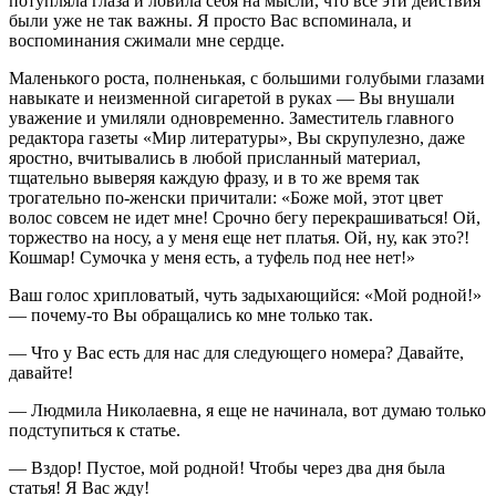
потупляла глаза и ловила себя на мысли, что все эти действия
были уже не так важны. Я просто Вас вспоминала, и
воспоминания сжимали мне сердце.
Маленького роста, полненькая, с большими голубыми глазами
навыкате и неизменной сигаретой в руках — Вы внушали
уважение и умиляли одновременно. Заместитель главного
редактора газеты «Мир литературы», Вы скрупулезно, даже
яростно, вчитывались в любой присланный материал,
тщательно выверяя каждую фразу, и в то же время так
трогательно по-женски причитали: «Боже мой, этот цвет
волос совсем не идет мне! Срочно бегу перекрашиваться! Ой,
торжество на носу, а у меня еще нет платья. Ой, ну, как это?!
Кошмар! Сумочка у меня есть, а туфель под нее нет!»
Ваш голос хрипловатый, чуть задыхающийся: «Мой родной!»
— почему-то Вы обращались ко мне только так.
— Что у Вас есть для нас для следующего номера? Давайте,
давайте!
— Людмила Николаевна, я еще не начинала, вот думаю только
подступиться к статье.
— Вздор! Пустое, мой родной! Чтобы через два дня была
статья! Я Вас жду!