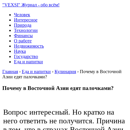
"VEXSI" Журнал - обо всём!
Человек
Интересное
Природа
Технологии
Финансы
О работе
Недвижимость
Наука
Государство
Еда и напитки
Главная
›
Еда и напитки
›
Кулинария
›
Почему в Восточной
Азии едят палочками?
Почему в Восточной Азии едят палочками?
Вопрос интересный. Но кратко на
него ответить не получится. Причина
в том, что в странах Восточной Азии