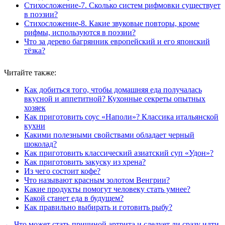
Стихосложение-7. Сколько систем рифмовки существует
в поэзии?
Стихосложение-8. Какие звуковые повторы, кроме
рифмы, используются в поэзии?
Что за дерево багрянник европейский и его японский
тёзка?
Читайте также:
Как добиться того, чтобы домашняя еда получалась
вкусной и аппетитной? Кухонные секреты опытных
хозяек
Как приготовить соус «Наполи»? Классика итальянской
кухни
Какими полезными свойствами обладает черный
шоколад?
Как приготовить классический азиатский суп «Удон»?
Как приготовить закуску из хрена?
Из чего состоит кофе?
Что называют красным золотом Венгрии?
Какие продукты помогут человеку стать умнее?
Какой станет еда в будущем?
Как правильно выбирать и готовить рыбу?
← Что может стать причиной артрита и следует ли сразу идти