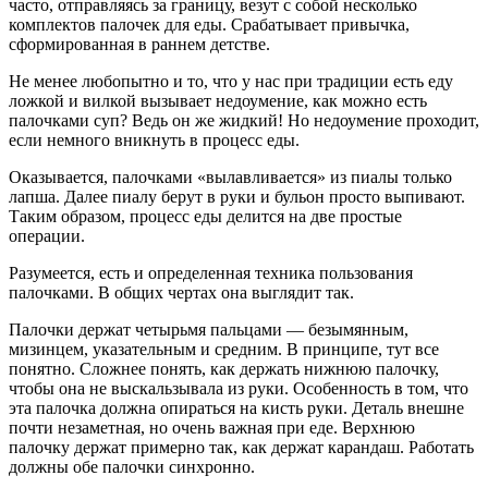
часто, отправляясь за границу, везут с собой несколько
комплектов палочек для еды. Срабатывает привычка,
сформированная в раннем детстве.
Не менее любопытно и то, что у нас при традиции есть еду
ложкой и вилкой вызывает недоумение, как можно есть
палочками суп? Ведь он же жидкий! Но недоумение проходит,
если немного вникнуть в процесс еды.
Оказывается, палочками «вылавливается» из пиалы только
лапша. Далее пиалу берут в руки и бульон просто выпивают.
Таким образом, процесс еды делится на две простые
операции.
Разумеется, есть и определенная техника пользования
палочками. В общих чертах она выглядит так.
Палочки держат четырьмя пальцами — безымянным,
мизинцем, указательным и средним. В принципе, тут все
понятно. Сложнее понять, как держать нижнюю палочку,
чтобы она не выскальзывала из руки. Особенность в том, что
эта палочка должна опираться на кисть руки. Деталь внешне
почти незаметная, но очень важная при еде. Верхнюю
палочку держат примерно так, как держат карандаш. Работать
должны обе палочки синхронно.