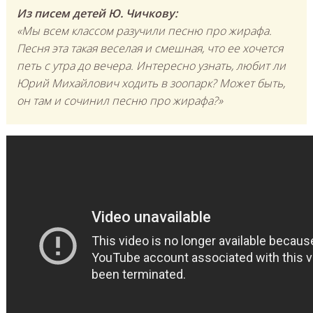
Из писем детей Ю. Чичкову:
«Мы всем классом разучили песню про жирафа.
Песня эта такая веселая и смешная, что ее хочется
петь с утра до вечера. Интересно узнать, любит ли
Юрий Михайлович ходить в зоопарк? Может быть,
он там и сочинил песню про жирафа?»