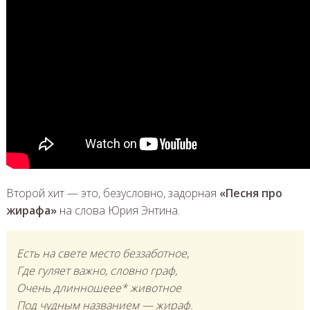
Второй хит — это, безусловно, задорная
«Песня про
жирафа»
на слова Юрия Энтина.
Есть на свете место беззаботное,
Где гуляет важно, словно граф,
Очень длинношеее* животное
Под чудным названием — жираф.