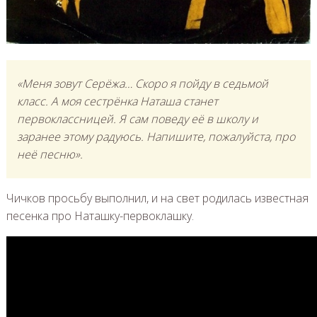
«Меня зовут Серёжа… Скоро я пойду в седьмой
класс. А моя сестрёнка Наташа станет
первоклассницей. Я сам поведу её в школу и
заранее этому радуюсь. Напишите, пожалуйста, про
неё песню».
Чичков просьбу выполнил, и на свет родилась известная
песенка про Наташку-первоклашку.