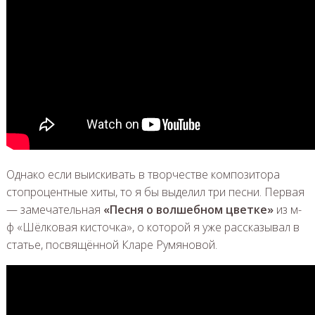
Однако если выискивать в творчестве композитора
стопроцентные хиты, то я бы выделил три песни. Первая
— замечательная
«Песня о волшебном цветке»
из м-
ф «Шёлковая кисточка», о которой я уже рассказывал в
статье, посвящённой Кларе Румяновой.