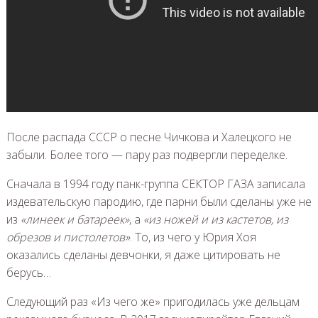
После распада СССР о песне Чичкова и Халецкого не
забыли. Более того — пару раз подвергли переделке.
Сначала в 1994 году панк-группа СЕКТОР ГАЗА записала
издевательскую пародию, где парни были сделаны уже не
из
«линеек и батареек»
, а
«из ножей и из кастетов, из
обрезов и пистолетов»
. То, из чего у Юрия Хоя
оказались сделаны девчонки, я даже цитировать не
берусь…
Следующий раз «Из чего же» пригодилась уже дельцам