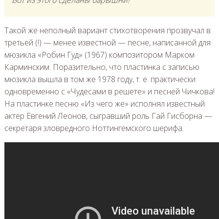
Такой же неполный вариант стихотворения прозвучал в
третьей (!) — менее известной — песне, написанной для
мюзикла «Робин Гуд» (1967) композитором Марком
Карминским. Поразительно, что пластинка с записью
мюзикла вышла в том же 1978 году, т. е. практически
одновременно с «Чудесами в решете» и песней Чичкова!
На пластинке песню «Из чего же» исполнял известный
актёр Евгений Леонов, сыгравший роль Гай Гисборна —
секретаря зловредного Ноттингемского шерифа.