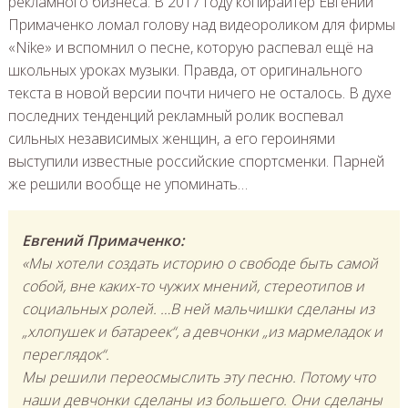
рекламного бизнеса. В 2017 году копирайтер Евгений
Примаченко ломал голову над видеороликом для фирмы
«Nike» и вспомнил о песне, которую распевал ещё на
школьных уроках музыки. Правда, от оригинального
текста в новой версии почти ничего не осталось. В духе
последних тенденций рекламный ролик воспевал
сильных независимых женщин, а его героинями
выступили известные российские спортсменки. Парней
же решили вообще не упоминать…
Евгений Примаченко:
«Мы хотели создать историю о свободе быть самой
собой, вне каких-то чужих мнений, стереотипов и
социальных ролей. …В ней мальчишки сделаны из
„хлопушек и батареек“, а девчонки „из мармеладок и
переглядок“.
Мы решили переосмыслить эту песню. Потому что
наши девчонки сделаны из большего. Они сделаны