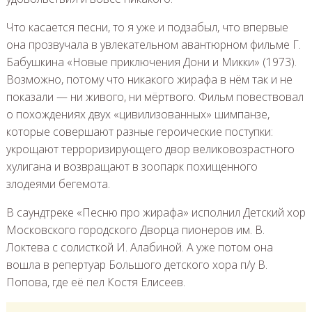
Что касается песни, то я уже и подзабыл, что впервые
она прозвучала в увлекательном авантюрном фильме Г.
Бабушкина «Новые приключения Дони и Микки» (1973).
Возможно, потому что никакого жирафа в нём так и не
показали — ни живого, ни мёртвого. Фильм повествовал
о похождениях двух «цивилизованных» шимпанзе,
которые совершают разные героические поступки:
укрощают терроризирующего двор великовозрастного
хулигана и возвращают в зоопарк похищенного
злодеями бегемота.
В саундтреке «Песню про жирафа» исполнил Детский хор
Московского городского Дворца пионеров им. В.
Локтева с солисткой И. Алабиной. А уже потом она
вошла в репертуар Большого детского хора п/у В.
Попова, где её пел Костя Елисеев.