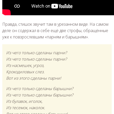
Правда, стишок звучит там в урезанном виде. На самом
деле он содержал в себе ещё две строфы, обращённые
уже к повзрослевшим «парням и барышням».
Из чего только сделаны парни?
Из чего только сделаны парни?
Из насмешек, угроз,
Крокодиловых слез.
Вот из этого сделаны парни!
Из чего только сделаны барышни?
Из чего только сделаны барышни?
Из булавок, иголок,
Из тесемок, наколок.
Вот из этого сделаны барышни!