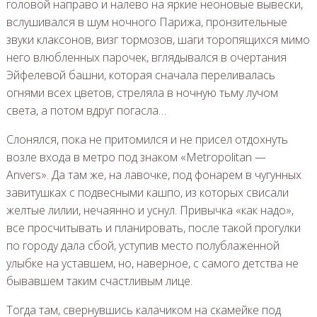
головой направо и налево на яркие неоновые вывески,
вслушивался в шум ночного Парижа, пронзительные
звуки клаксонов, визг тормозов, шаги торопящихся мимо
него влюбленных парочек, вглядывался в очертания
Эйфелевой башни, которая сначала переливалась
огнями всех цветов, стреляла в ночную тьму лучом
света, а потом вдруг погасла…
Слонялся, пока не притомился и не присел отдохнуть
возле входа в метро под знаком «Metropolitan —
Anvers». Да там же, на лавочке, под фонарем в чугунных
завитушках с подвесными кашпо, из которых свисали
желтые лилии, нечаянно и уснул. Привычка «как надо»,
все просчитывать и планировать, после такой прогулки
по городу дала сбой, уступив место полублаженной
улыбке на уставшем, но, наверное, с самого детства не
бывавшем таким счастливым лице.
Тогда там, свернувшись калачиком на скамейке под