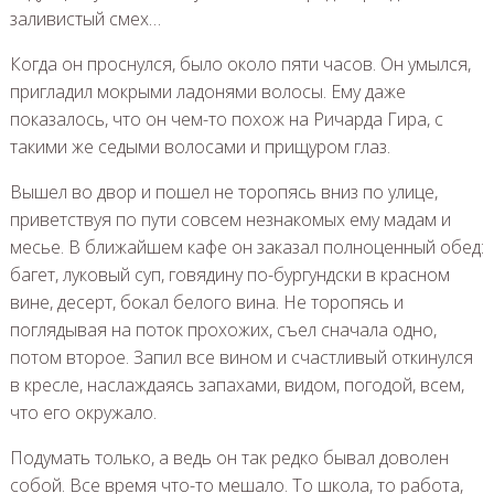
заливистый смех…
Когда он проснулся, было около пяти часов. Он умылся,
пригладил мокрыми ладонями волосы. Ему даже
показалось, что он чем-то похож на Ричарда Гира, с
такими же седыми волосами и прищуром глаз.
Вышел во двор и пошел не торопясь вниз по улице,
приветствуя по пути совсем незнакомых ему мадам и
месье. В ближайшем кафе он заказал полноценный обед:
багет, луковый суп, говядину по-бургундски в красном
вине, десерт, бокал белого вина. Не торопясь и
поглядывая на поток прохожих, съел сначала одно,
потом второе. Запил все вином и счастливый откинулся
в кресле, наслаждаясь запахами, видом, погодой, всем,
что его окружало.
Подумать только, а ведь он так редко бывал доволен
собой. Все время что-то мешало. То школа, то работа,