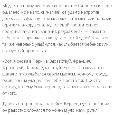
Медленно ползущие мимо компактные Ситроены и Пежо
ошалело, но не зло, сигналили, откуда-то напротив
доносилась французская мелодия с тоскливыми нотками
скрипки и аккордеона, над головой пронзительно
прокричала чайка… «Значит, рядом Сена», — сама по
себе мысль пришла в голову. И от этой одной мысли он
так же невольно улыбнулся, как улыбается ребенок или
полоумный, просто так.
«Вот, я снова в Париже. Здравствуй, Франция,
здравствуй, Париж, здравствуйте все»… Он медленно
шагал и тихо улыбался своим мыслям, ночному городу,
оживленным улицам, сам себе. Просто так. Просто
потому, что ему было хорошо, независимо ни от чего, ни
от кого.
Ту ночь он провел на скамейке. Вернее, где-то полночи
он радостно слонялся по ночным улочкам, крутил