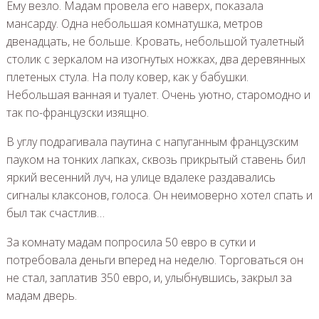
Ему везло. Мадам провела его наверх, показала
мансарду. Одна небольшая комнатушка, метров
двенадцать, не больше. Кровать, небольшой туалетный
столик с зеркалом на изогнутых ножках, два деревянных
плетеных стула. На полу ковер, как у бабушки.
Небольшая ванная и туалет. Очень уютно, старомодно и
так по-французски изящно.
В углу подрагивала паутина с напуганным французским
пауком на тонких лапках, сквозь прикрытый ставень бил
яркий весенний луч, на улице вдалеке раздавались
сигналы клаксонов, голоса. Он неимоверно хотел спать и
был так счастлив…
За комнату мадам попросила 50 евро в сутки и
потребовала деньги вперед на неделю. Торговаться он
не стал, заплатив 350 евро, и, улыбнувшись, закрыл за
мадам дверь.