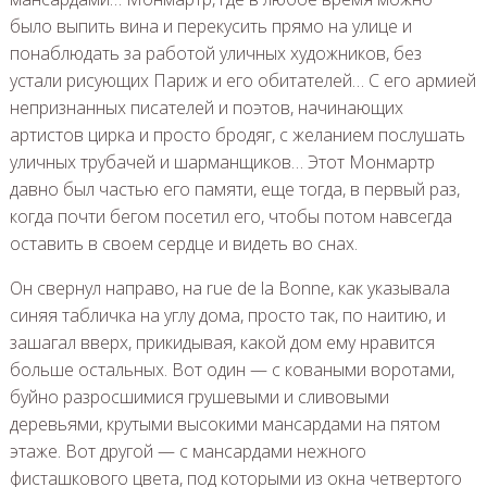
было выпить вина и перекусить прямо на улице и
понаблюдать за работой уличных художников, без
устали рисующих Париж и его обитателей… С его армией
непризнанных писателей и поэтов, начинающих
артистов цирка и просто бродяг, с желанием послушать
уличных трубачей и шарманщиков… Этот Монмартр
давно был частью его памяти, еще тогда, в первый раз,
когда почти бегом посетил его, чтобы потом навсегда
оставить в своем сердце и видеть во снах.
Он свернул направо, на rue de la Bonne, как указывала
синяя табличка на углу дома, просто так, по наитию, и
зашагал вверх, прикидывая, какой дом ему нравится
больше остальных. Вот один — с коваными воротами,
буйно разросшимися грушевыми и сливовыми
деревьями, крутыми высокими мансардами на пятом
этаже. Вот другой — с мансардами нежного
фисташкового цвета, под которыми из окна четвертого