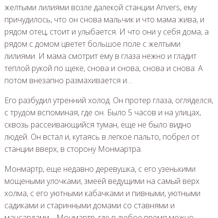
желтыми лилиями возле далекой станции Anvers, ему
причудилось, что он снова мальчик и что мама жива, и
рядом отец, стоит и улыбается. И что они у себя дома, а
рядом с домом цветет большое поле с желтыми
лилиями. И мама смотрит ему в глаза нежно и гладит
теплой рукой по щеке, снова и снова, снова и снова. А
потом внезапно размахивается и…
Его разбудил утренний холод. Он протер глаза, огляделся,
с трудом вспоминая, где он. Было 5 часов и на улицах,
сквозь рассеивающийся туман, еще не было видно
людей. Он встал и, кутаясь в легкое пальто, побрел от
станции вверх, в сторону Монмартра.
Монмартр, еще недавно деревушка, с его узенькими
мощеными улочками, змеей ведущими на самый верх
холма, с его уютными кабачками и пивными, уютными
садиками и старинными домами со ставнями и
мансардами… Монмартр, где в любое время можно