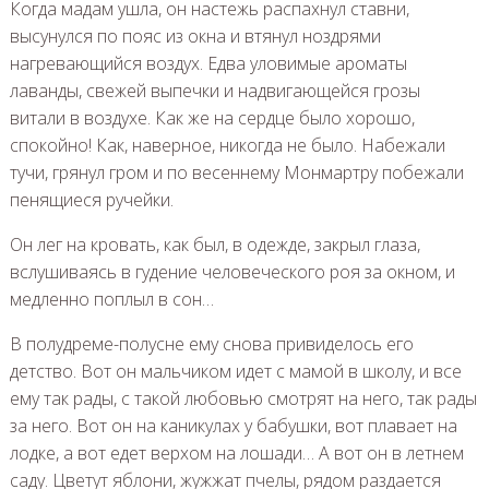
Когда мадам ушла, он настежь распахнул ставни,
высунулся по пояс из окна и втянул ноздрями
нагревающийся воздух. Едва уловимые ароматы
лаванды, свежей выпечки и надвигающейся грозы
витали в воздухе. Как же на сердце было хорошо,
спокойно! Как, наверное, никогда не было. Набежали
тучи, грянул гром и по весеннему Монмартру побежали
пенящиеся ручейки.
Он лег на кровать, как был, в одежде, закрыл глаза,
вслушиваясь в гудение человеческого роя за окном, и
медленно поплыл в сон…
В полудреме-полусне ему снова привиделось его
детство. Вот он мальчиком идет с мамой в школу, и все
ему так рады, с такой любовью смотрят на него, так рады
за него. Вот он на каникулах у бабушки, вот плавает на
лодке, а вот едет верхом на лошади… А вот он в летнем
саду. Цветут яблони, жужжат пчелы, рядом раздается