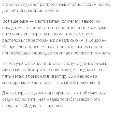
этажа выглядывает растрепанный старик с сизым носом,
достойный самой кисти Моне.
Вот еще один — с витиеватым флигелем и высоким
парадным c головой льва на фронтоне и нисходящими
вниз волнами лавра, на первом этаже которого
расположился ресторанчик с надписью «A la Coupole».
Он присел на краешек стула, попросил чашку кофе и
поинтересовался, не сдается ли где поблизости комната.
На его удачу, официант показал сразу на две квартиры,
где он мог найти приют. Допив кофе, он поднялся на
пятый этаж и позвонил в квартиру 35 («Как номер
квартиры моего детства», — с улыбкой подумал он).
Дверь открыла сухонькая старушка с копной кудрявых
седых волос, типичная мадам пост-бальзаковского
возраста. «Мадам…» — начал он.