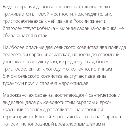
Видов саранчи довольно много, так как она легко
приживается в новой местности, незамедлительно
приспосабливаясь к ней, даже в России живет и
благоденствует кобылка – мирная саранча-одиночка, не
сбивающаяся в стаи.
Наиболее опасные для сельского хозяйства два подвида
перелетной саранчи: азиатская, наносящая огромный
урон злаковым культурам, и среднерусская, более
приспособленная к холоду. Но, конечно, истинным
бичом сельского хозяйства выступают два вида:
туранский прус и саранча марокканская.
Марокканская саранча, достигающая 4 сантиметров и
выделяющаяся рыже-золотистым окрасом и ярко-
красными голенями, расселилась на огромной
территории от Южной Европы до Казахстана. Саранча
наносит непоправимый вред хлебным злакам и