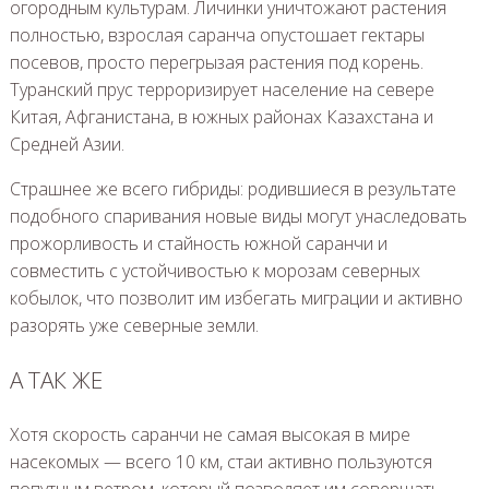
огородным культурам. Личинки уничтожают растения
полностью, взрослая саранча опустошает гектары
посевов, просто перегрызая растения под корень.
Туранский прус терроризирует население на севере
Китая, Афганистана, в южных районах Казахстана и
Средней Азии.
Страшнее же всего гибриды: родившиеся в результате
подобного спаривания новые виды могут унаследовать
прожорливость и стайность южной саранчи и
совместить с устойчивостью к морозам северных
кобылок, что позволит им избегать миграции и активно
разорять уже северные земли.
А ТАК ЖЕ
Хотя скорость саранчи не самая высокая в мире
насекомых — всего 10 км, стаи активно пользуются
попутным ветром, который позволяет им совершать