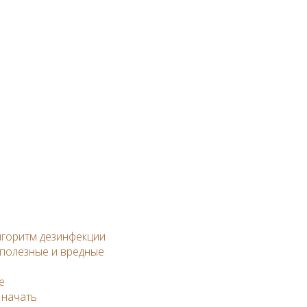
алгоритм дезинфекции
 полезные и вредные
е
 начать