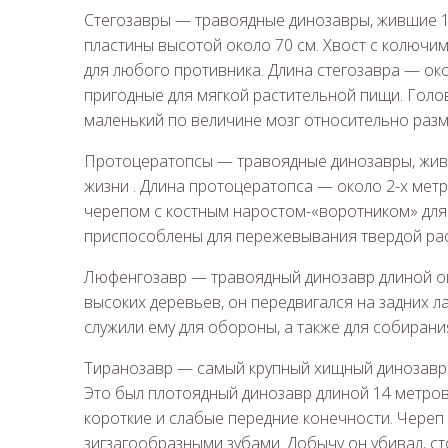
Стегозавры — травоядные динозавры, жившие 1
пластины высотой около 70 см. Хвост с колючи
для любого противника. Длина стегозавра — око
пригодные для мягкой растительной пищи. Голо
маленький по величине мозг относительно разм
Протоцератопсы — травоядные динозавры, живш
жизни . Длина протоцератопса — около 2-х мет
черепом с костным наростом-«воротником» для
приспособлены для пережевывания твердой ра
Люфенгозавр — травоядный динозавр длиной око
высоких деревьев, он передвигался на задних л
служили ему для обороны, а также для собирани
Тиранозавр — самый крупный хищный динозавр в
Это был плотоядный динозавр длиной 14 метро
короткие и слабые передние конечности. Череп 
зигзагообразными зубами. Добычу он убивал, с