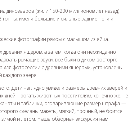
д динозавров (жили 150-200 миллионов лет назад).
2 тонны, имели большие и сильные задние ноги и
ужеские фотографии рядом с малышом из яйца.
х древних ящеров, а затем, когда они неожиданно
здавать рычащие звуки, все были в диком восторге.
а для фотосессии с древними ящерами, установлены
й каждого зверя.
ого. Дети наглядно увидели размеры древних зверей и
х дней. Трогать животных посетителям, конечно же, не
 канаты и таблички, оговаривающие размер штрафа —
оторого сделаны макеты, мягкий, прочный, не боится
и зимой и летом. Наша обзорная экскурсия нам