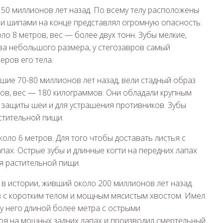
50 миллионов лет назад. По всему телу расположены
ми шипами на конце представлял огромную опасность
ло 8 метров, вес — более двух тонн. Зубы мелкие,
ва небольшого размера, у стегозавров самый
еров его тела.
ие 70-80 миллионов лет назад, вели стадный образ
ров, вес — 180 килограммов. Они обладали крупным
 защиты шеи и для устрашения противников. Зубы
стительной пищи.
ло 6 метров. Для того чтобы доставать листья с
апах. Острые зубы и длинные когти на передних лапах
я растительной пищи.
 истории, живший около 200 миллионов лет назад.
в с коротким телом и мощным мясистым хвостом. Имел
у него длиной более метра с острыми
тоя на мощных задних лапах и производил смертельный