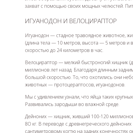
захват с помощью своих мощных челюстей. Пит
ИГУАНОДОН И ВЕЛОЦИРАПТОР
Игуанодон — стадное травоядное животное, жи
(длина тела — 10 метров, высота — 5 метров и в
скоростью до 24 километров в час.
Велоцираптор — мелкий быстроногий хищник (дл
миллионов лет назад. Благодаря длинным задни
большой скоростью. То, что охотились они неб
животных — протоцераптосов, игуанодонов.
Мы с удивлением узнали, что яйца таких крупны
Развивались зародыши во влажной среде.
Дейноних — хищник, живший 100-120 миллионов л
8О кг. В переводе с древнегреческого дейноних
сантиметровому когтю на задних конечностях о