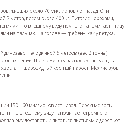
ров, живших около 70 миллионов лет назад. Они
й 2 метра, весом около 400 кг. Питались орехами,
стениями. По внешнему виду немного напоминает птицу
ми на пальцах. На голове — гребень, как у петуха,
 динозавр. Тело длиной 6 метров (вес 2 тонны)
 роговых чешуй. По всему телу расположены мощные
не хвоста — шаровидный костный нарост. Мелкие зубы
пищи.
ший 150-160 миллионов лет назад. Передние лапы
0 тонн. По внешнему виду напоминает огромного
оляла ему доставать и питаться листьями с деревьев