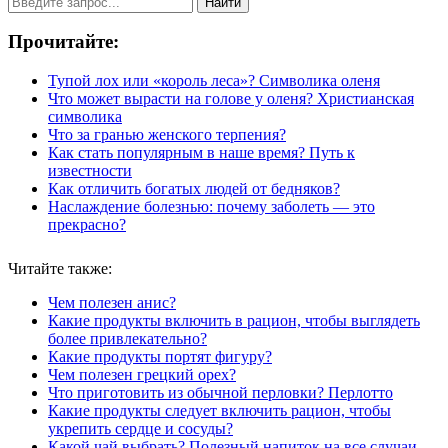
Найти
Прочитайте:
Тупой лох или «король леса»? Символика оленя
Что может вырасти на голове у оленя? Христианская
символика
Что за гранью женского терпения?
Как стать популярным в наше время? Путь к
известности
Как отличить богатых людей от бедняков?
Наслаждение болезнью: почему заболеть — это
прекрасно?
Читайте также:
Чем полезен анис?
Какие продукты включить в рацион, чтобы выглядеть
более привлекательно?
Какие продукты портят фигуру?
Чем полезен грецкий орех?
Что приготовить из обычной перловки? Перлотто
Какие продукты следует включить рацион, чтобы
укрепить сердце и сосуды?
Какой чай выбрать? Полезный напиток на все случаи