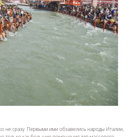
ко не сразу. Первыми ими обзавелись народы Италии,
ено только как большие помещения для массового