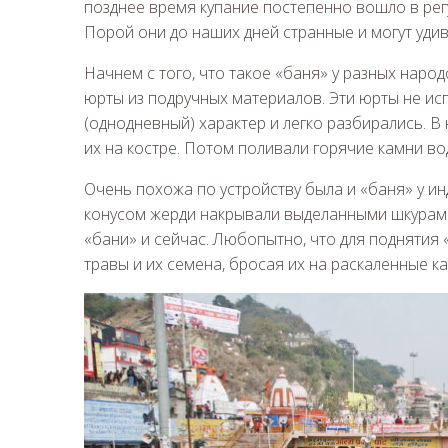
позднее время купание постепенно вошло в ре
Порой они до наших дней странные и могут удив
Начнем с того, что такое «баня» у разных наро
юрты из подручных материалов. Эти юрты не ис
(однодневный) характер и легко разбирались. В
их на костре. Потом поливали горячие камни вод
Очень похожа по устройству была и «баня» у и
конусом жерди накрывали выделанными шкурами 
«бани» и сейчас. Любопытно, что для поднятия
травы и их семена, бросая их на раскаленные к