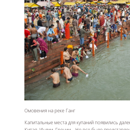
Омовения на реке Ганг
Капитальные места для купаний появились дале
Китая, Индии, Греции… Но все было представл