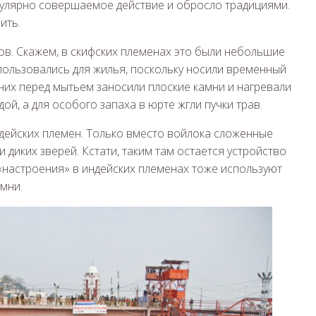
гулярно совершаемое действие и обросло традициями.
ить.
дов. Скажем, в скифских племенах это были небольшие
пользовались для жилья, поскольку носили временный
 них перед мытьем заносили плоские камни и нагревали
ой, а для особого запаха в юрте жгли пучки трав.
ндейских племен. Только вместо войлока сложенные
диких зверей. Кстати, таким там остается устройство
 «настроения» в индейских племенах тоже используют
амни.