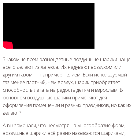
Знакомые всем разноцветные воздушные шарики чаще
всего делают из латекса. Их надувают воздухом или
другим газом — например, гелием. Если используемый
газ менее плотный, чем воздух, шарик приобретает
способность летать на радость детям и взрослым. В
основном воздушные шарики применяют для
оформления помещений и разных праздников, но как их
делают?
А вы замечали, что несмотря на многообразие форм,
воздушные шарики всё равно называются шариками,