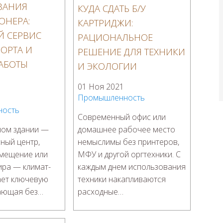
ВАНИЯ
КУДА СДАТЬ Б/У
ОНЕРА:
КАРТРИДЖИ:
 СЕРВИС
РАЦИОНАЛЬНОЕ
ОРТА И
РЕШЕНИЕ ДЛЯ ТЕХНИКИ
АБОТЫ
И ЭКОЛОГИИ
01 Ноя 2021
Промышленность
ность
Современный офис или
ном здании —
домашнее рабочее место
сный центр,
немыслимы без принтеров,
омещение или
МФУ и другой оргтехники. С
ира — климат-
каждым днем использования
ает ключевую
техники накапливаются
тающая без…
расходные…