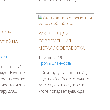
нны:…
Тюменской области,…
КАК ВЫГЛЯДИТ
СОВРЕМЕННАЯ
ЮТ ЯЙЦА
МЕТАЛЛООБРАБОТКА
9
ность
19 Июн 2019
Промышленность
цо — ценный
дукт. Вкусное,
Гайки, шурупы и болты. И, да,
 очень хрупкое.
еще шайбы. Все это куда-то
тировка яиц и
катится, как-то крутится и в
 тару для…
итоге попадает туда, куда…