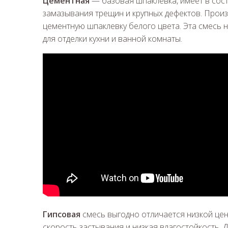
Цементная
— базовая шпаклевка, имеет в сос
замазывания трещин и крупных дефектов. Прои
цементную шпаклевку белого цвета. Эта смесь н
для отделки кухни и ванной комнаты.
Гипсовая
смесь выгодно отличается низкой цен
скорость застывания и низкая влагостойкость. 