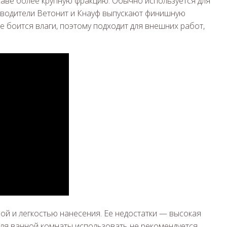
таве более крупную фракцию. Обычно используется для
зводители Ветонит и Кнауф выпускают финишную
е боится влаги, поэтому подходит для внешних работ,
ой и легкостью нанесения. Ее недостатки — высокая
Для ванной комнаты использовать не рекомендуется.