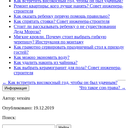
Как встретить високосный год, чтобы он был удачным?
Ремонт квартиры: кого лучше нанять? Совет инженера-
строителя
Как оказать ребенку первую помощь правильно?
Как спрятать стояки? Совет инженера-строителя
Стоит ли рассказывать ребенку о не существовании
Деда Мороза?
Мягкие кровли. Почему стоит выбрать гибкую
черепицу? Инструкция по монтажу
Как грамотно сервировать праздничный стол к приходу
гостей?
Как можно экономить воду?
Как удалить накипь из чайника?
Как выбрать керамогранит для пола? Совет инженера-
строителя
← Как встретить високосный год, чтобы он был удачным?
Что такое сон-трава? →
Информация
Автор: vexsiru
Опубликовано: 19.12.2019
Поиск:
Найти