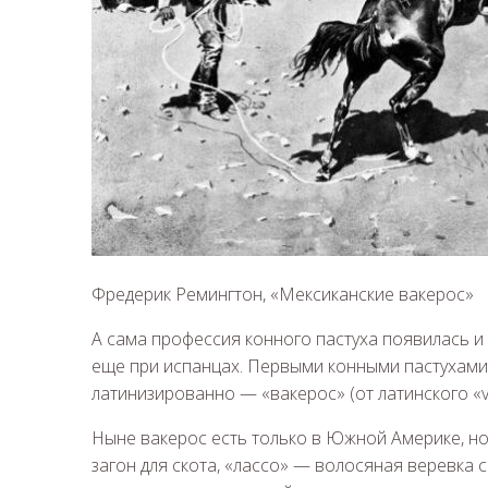
Фредерик Ремингтон, «Мексиканские вакерос»
А сама профессия конного пастуха появилась и
еще при испанцах. Первыми конными пастухами 
латинизированно — «вакерос» (от латинского «v
Ныне вакерос есть только в Южной Америке, но
загон для скота, «лассо» — волосяная веревка 