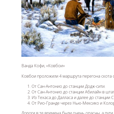
Ванда Кофи, «Ковбои»
Ковбои проложили 4 маршрута перегона скота с
От Сан-Антонио до станции Додж-сити.
От Сан-Антонио до станции Абилайн в штат
Из Техаса до Далласа и далее до станции 
От Рио-Гранде через Нью-Мексико и Коло
Дороги в те времена были очень опасны, а пути