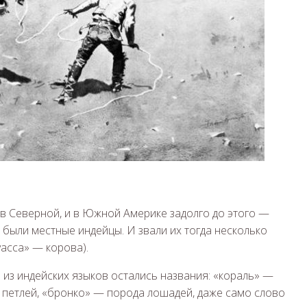
 в Северной, и в Южной Америке задолго до этого —
были местные индейцы. И звали их тогда несколько
acca» — корова).
 из индейских языков остались названия: «кораль» —
с петлей, «бронко» — порода лошадей, даже само слово