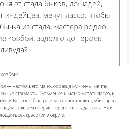
оняют стада быков, лошадей,
т индейцев, мечут лассо, чтобы
 бычка из стада, мастера родео.
е ковбои, задолго до героев
ливуда?
боя — настоящего мачо, образца мужчины, мечты
нные стандарты. Тут умение и метко метать лассо, и
ит и Вессон», быстро и метко выстрелить, убив врага,
лящим солнцем прерии, перегоняя стада скота. Ну и,
ющая всех красоток в округе.