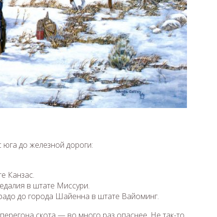
 юга до железной дороги:
е Канзас.
Седалия в штате Миссури.
радо до города Шайенна в штате Вайоминг.
 перегона скота — во много раз опаснее. Не так-то