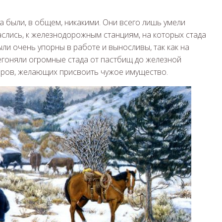
а были, в общем, никакими. Они всего лишь умели
аслись, к железнодорожным станциям, на которых стада
ыли очень упорны в работе и выносливы, так как на
регоняли огромные стада от пастбищ до железной
воров, желающих присвоить чужое имущество.