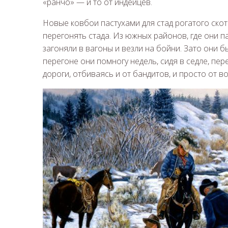
«ранчо» — и то от индейцев.
Новые ковбои пастухами для стад рогатого скот
перегонять стада. Из южных районов, где они п
загоняли в вагоны и везли на бойни. Зато они б
перегоне они помногу недель, сидя в седле, пе
дороги, отбиваясь и от бандитов, и просто от 