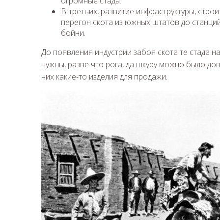
огромные стада.
В-третьих, развитие инфраструктуры, стро
перегон скота из южных штатов до станций
бойни.
До появления индустрии забоя скота те стада н
нужны, разве что рога, да шкуру можно было дове
них какие-то изделия для продажи.