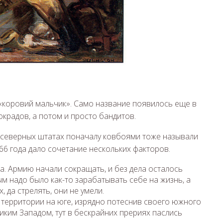
 «коровий мальчик». Само название появилось еще в
окрадов, а потом и просто бандитов.
х северных штатах поначалу ковбоями тоже называли
66 года дало сочетание нескольких факторов.
а. Армию начали сокращать, и без дела осталось
м надо было как-то зарабатывать себе на жизнь, а
, да стрелять, они не умели.
территории на юге, изрядно потеснив своего южного
Диким Западом, тут в бескрайних прериях паслись