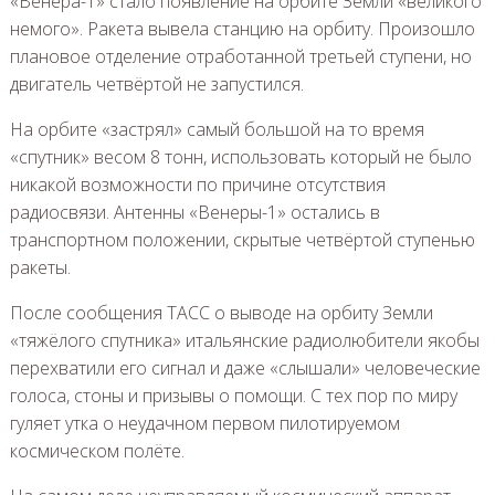
«Венера-1» стало появление на орбите Земли «великого
немого». Ракета вывела станцию на орбиту. Произошло
плановое отделение отработанной третьей ступени, но
двигатель четвёртой не запустился.
На орбите «застрял» самый большой на то время
«спутник» весом 8 тонн, использовать который не было
никакой возможности по причине отсутствия
радиосвязи. Антенны «Венеры-1» остались в
транспортном положении, скрытые четвёртой ступенью
ракеты.
После сообщения ТАСС о выводе на орбиту Земли
«тяжёлого спутника» итальянские радиолюбители якобы
перехватили его сигнал и даже «слышали» человеческие
голоса, стоны и призывы о помощи. С тех пор по миру
гуляет утка о неудачном первом пилотируемом
космическом полёте.