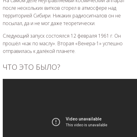
На самом деле неуправляемый космический аппарат
после нескольких витков сгорел в атмосфере над
территорией Сибири. Никаких радиосигналов он не
посылал, да и не мог даже теоретически.
Следующий запуск состоялся 12 февраля 1961 г. Он
прошёл «как по маслу». Вторая «Венера-1» успешно
отправилась к далёкой планете.
ЧТО ЭТО БЫЛО?