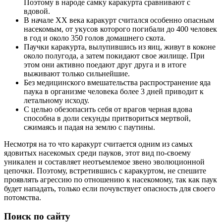
Поэтому в народе самку каракурта сравнивают с
вдовой.
В начале ХХ века каракурт считался особенно опасным
насекомым, от укусов которого погибали до 400 человек
в год и около 350 голов домашнего скота.
Паучки каракурта, вылупившись из яиц, живут в коконе
около полугода, а затем покидают свое жилище. При
этом они активно поедают друг друга и в итоге
выживают только сильнейшие.
Без медицинского вмешательства распространение яда
паука в организме человека более 3 дней приводит к
летальному исходу.
С целью обезопасить себя от врагов черная вдова
способна в доли секунды притвориться мертвой,
сжимаясь и падая на землю с паутины.
Несмотря на то что каракурт считается одним из самых
ядовитых насекомых среди пауков, этот вид по-своему
уникален и составляет неотъемлемое звено эволюционной
цепочки. Поэтому, встретившись с каракуртом, не спешите
проявлять агрессию по отношению к насекомому, так как паук
будет нападать, только если почувствует опасность для своего
потомства.
Поиск по сайту