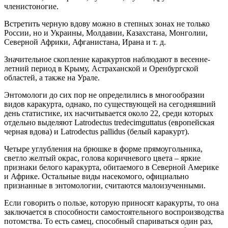
членистоногие.
Встретить черную вдову можно в степных зонах не только
России, но и Украины, Молдавии, Казахстана, Монголии,
Северной Африки, Афганистана, Ирана и т. д.
Значительное скопление каракуртов наблюдают в весенне-
летний период в Крыму, Астраханской и Оренбургской
областей, а также на Урале.
Энтомологи до сих пор не определились в многообразии
видов каракурта, однако, по существующей на сегодняшний
день статистике, их насчитывается около 22, среди которых
отдельно выделяют Latrodectus tredecimguttatus (европейская
черная вдова) и Latrodectus pallidus (белый каракурт).
Четыре углубления на брюшке в форме прямоугольника,
светло желтый окрас, голова коричневого цвета – яркие
признаки белого каракурта, обитаемого в Северной Америке
и Африке. Остальные виды насекомого, официально
признанные в энтомологии, считаются малоизученными.
Если говорить о пользе, которую приносят каракурты, то она
заключается в способности самостоятельного воспроизводства
потомства. То есть самец, способный спариваться один раз,