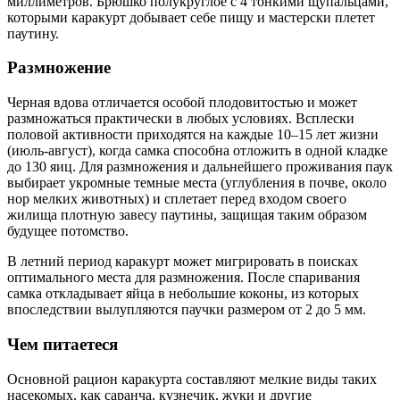
миллиметров. Брюшко полукруглое с 4 тонкими щупальцами,
которыми каракурт добывает себе пищу и мастерски плетет
паутину.
Размножение
Черная вдова отличается особой плодовитостью и может
размножаться практически в любых
условиях. Всплески
половой активности приходятся на каждые 10–15 лет жизни
(июль-август), когда самка способна отложить в одной кладке
до 130 яиц. Для размножения и дальнейшего проживания паук
выбирает укромные темные места (углубления в почве, около
нор мелких животных) и сплетает перед входом своего
жилища плотную завесу паутины, защищая таким образом
будущее потомство.
В летний период каракурт может мигрировать в поисках
оптимального места для размножения. После спаривания
самка откладывает яйца в небольшие коконы, из которых
впоследствии вылупляются паучки размером от 2 до 5 мм.
Чем питаетеся
Основной рацион каракурта составляют мелкие виды таких
насекомых, как саранча, кузнечик, жуки и другие