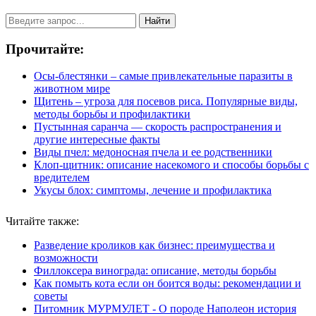
Найти
Прочитайте:
Осы-блестянки – самые привлекательные паразиты в
животном мире
Щитень – угроза для посевов риса. Популярные виды,
методы борьбы и профилактики
Пустынная саранча — скорость распространения и
другие интересные факты
Виды пчел: медоносная пчела и ее родственники
Клоп-щитник: описание насекомого и способы борьбы с
вредителем
Укусы блох: симптомы, лечение и профилактика
Читайте также:
Разведение кроликов как бизнес: преимущества и
возможности
Филлоксера винограда: описание, методы борьбы
Как помыть кота если он боится воды: рекомендации и
советы
Питомник МУРМУЛЕТ - О породе Наполеон история