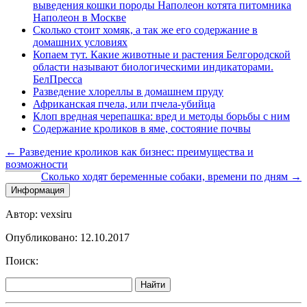
выведения кошки породы Наполеон котята питомника
Наполеон в Москве
Сколько стоит хомяк, а так же его содержание в
домашних условиях
Копаем тут. Какие животные и растения Белгородской
области называют биологическими индикаторами.
БелПресса
Разведение хлореллы в домашнем пруду
Африканская пчела, или пчела-убийца
Клоп вредная черепашка: вред и методы борьбы с ним
Содержание кроликов в яме, состояние почвы
← Разведение кроликов как бизнес: преимущества и
возможности
Сколько ходят беременные собаки, времени по дням →
Информация
Автор: vexsiru
Опубликовано: 12.10.2017
Поиск:
Найти