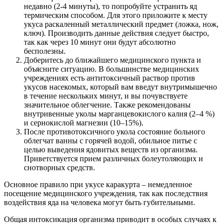
недавно (2-4 минуты), то попробуйте устранить яд
термическим способом. Для этого приложите к месту
укуса раскаленный металлический предмет (ложка, нож,
ключ). Производить данные действия следует быстро,
так как через 10 минут они будут абсолютно
бесполезны.
Доберитесь до ближайшего медицинского пункта и
объясните ситуацию. В большинстве медицинских
учреждениях есть антитоксичный раствор против
укусов насекомых, который вам введут внутримышечно
в течение нескольких минут, и вы почувствуете
значительное облегчение. Также рекомендованы
внутривенные уколы марганцевокислого калия (2–4 %)
и сернокислой магнезии (10–15%).
После противотоксичного укола состояние больного
облегчат ванны с горячей водой, обильное питье с
целью выведения ядовитых веществ из организма.
Приветствуется прием различных болеутоляющих и
снотворных средств.
Основное правило при укусе каракурта – немедленное
посещение медицинского учреждения, так как последствия
воздействия яда на человека могут быть губительными.
Общая интоксикация организма приводит в особых случаях к