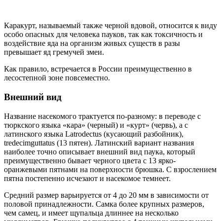
Каракурт, называемый также черной вдовой, относится к виду
особо опасных для человека пауков, так как токсичность и
воздействие яда на организм живых существ в разы
превышает яд гремучей змеи.
Как правило, встречается в России преимущественно в
лесостепной зоне повсеместно.
Внешний вид
Название насекомого трактуется по-разному: в переводе с
тюркского языка «кара» (черный) и «курт» (червь), а с
латинского языка Latrodectus (кусающий разбойник),
tredecimguttatus (13 пятен). Латинский вариант названия
наиболее точно описывает внешний вид паука, который
преимущественно бывает черного цвета с 13 ярко-
оранжевыми пятнами на поверхности брюшка. С взрослением
пятна постепенно исчезают и насекомое темнеет.
Средний размер варьируется от 4 до 20 мм в зависимости от
половой принадлежности. Самка более крупных размеров,
чем самец, и имеет щупальца длиннее на несколько