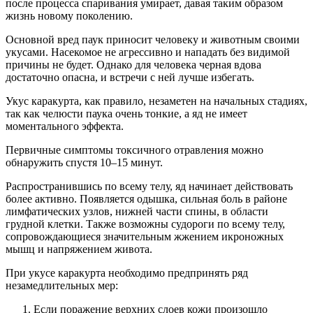
после процесса спаривания умирает, давая таким образом
жизнь новому поколению.
Основной вред паук приносит человеку и животным своими
укусами. Насекомое не агрессивно и нападать без видимой
причины не будет. Однако для человека черная вдова
достаточно опасна, и встречи с ней лучше избегать.
Укус каракурта, как правило, незаметен на начальных стадиях,
так как челюсти паука очень тонкие, а яд не имеет
моментального эффекта.
Первичные симптомы токсичного отравления можно
обнаружить спустя 10–15 минут.
Распространившись по всему телу, яд начинает действовать
более активно. Появляется одышка, сильная боль в районе
лимфатических узлов, нижней части спины, в области
грудной клетки. Также возможны судороги по всему телу,
сопровождающиеся значительным жжением икроножных
мышц и напряжением живота.
При укусе каракурта необходимо предпринять ряд
незамедлительных мер:
Если поражение верхних слоев кожи произошло