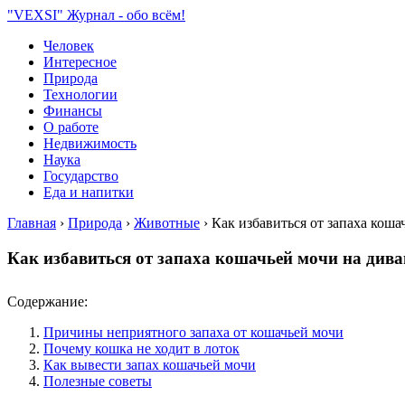
"VEXSI" Журнал - обо всём!
Человек
Интересное
Природа
Технологии
Финансы
О работе
Недвижимость
Наука
Государство
Еда и напитки
Главная
›
Природа
›
Животные
›
Как избавиться от запаха коша
Как избавиться от запаха кошачьей мочи на диван
Содержание:
Причины неприятного запаха от кошачьей мочи
Почему кошка не ходит в лоток
Как вывести запах кошачьей мочи
Полезные советы