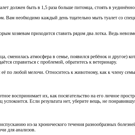
алет должен быть в 1,5 раза больше питомца, стоять в уединённо
м. Вам необходимо каждый день тщательно мыть туалет со спе
орым хозяевам приходится ставить рядом два лотка. Ведь невозм
, сменилась атмосфера в семье, появился ребёнок и другое) кот
аётся справиться с проблемой, обратитесь к ветеринару.
 её по любой мелочи. Относитесь к животному, как к члену семьи
ное воспринимает их, как посягательство на его личное простр
 успокоится. Если результата нет, уберите вещь, не понравивш
чеиспусканию из-за хронического течения разнообразных болезн
очи для анализов.