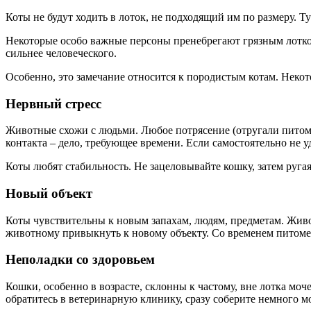
Коты не будут ходить в лоток, не подходящий им по размеру. Ту
Некоторые особо важные персоны пренебрегают грязным лотко
сильнее человеческого.
Особенно, это замечание относится к породистым котам. Некот
Нервный стресс
Животные схожи с людьми. Любое потрясение (отругали питомца
контакта – дело, требующее времени. Если самостоятельно не уд
Коты любят стабильность. Не зацеловывайте кошку, затем ругая
Новый объект
Коты чувствительны к новым запахам, людям, предметам. Живот
животному привыкнуть к новому объекту. Со временем питомец
Неполадки со здоровьем
Кошки, особенно в возрасте, склонны к частому, вне лотка мо
обратитесь в ветеринарную клинику, сразу соберите немного м