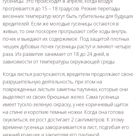
гусеницы. Это происходит в апреле, когда воздух
прогревается до 15 – 18 градусов. Резкие перепады
весенних температур могут быть губительны для будущих
вредителей. Если же молодые гусеницы остаются в
живых, то они поскорее прогрызают себе ходы внутрь
почек и выедают их содержимое. Под защитой плотных
чешуек дубовых почек гусеницы растут и линяют четыре
раза. Их развитие занимает от 18 до 24 дней, в
зависимости от температуры окружающей среды.
Когда листья распускаются, вредители продолжают свою
разрушительную деятельность, при этом на
поврежденных листьях заметны паутинки, которые они
выделяют из своих брюшных желез. Сама гусеница
имеет тускло-зеленую окраску, у нее коричневый щиток
на спине и короткие темные ножки. Когда она готова
окуклиться, ее рост достигает 2 сантиметров. К этому
времени гусеница заворачивается в лист, подгибая его
нижний краешек и закрепляя его паутиной.