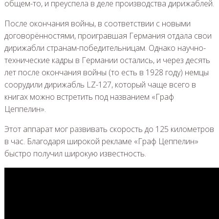
общем-то, и преуспела в деле производства дирижаблей.
После окончания войны, в соответствии с новыми
договорённостями, проигравшая Германия отдала свои
дирижабли странам-победительницам. Однако научно-
технические кадры в Германии остались, и через десять
лет после окончания войны (то есть в 1928 году) немцы
соорудили дирижабль LZ-127, который чаще всего в
книгах можно встретить под названием «Граф
Цеппелин».
Этот аппарат мог развивать скорость до 125 километров
в час. Благодаря широкой рекламе «Граф Цеппелин»
быстро получил широкую известность.