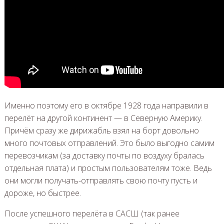
Именно поэтому его в октябре 1928 года направили в
перелёт на другой континент — в Северную Америку.
Причём сразу же дирижабль взял на борт довольно
много почтовых отправлений. Это было выгодно самим
перевозчикам (за доставку почты по воздуху бралась
отдельная плата) и простым пользователям тоже. Ведь
они могли получать-отправлять свою почту пусть и
дороже, но быстрее.
После успешного перелёта в САСШ (так ранее