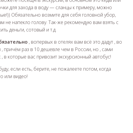
сможете посещять экскурсии, в основном это кеды или
очки для захода в воду — сланцы к примеру, можно
дные!)) Обязательно возмите для себя головной убор,
вам не напекло голову. Так-же рекомендую вам взять с
ть деньги, сотовый и т.д.
обязательно
, вопервых в отелях вам всё это дадут , во
 , причём раз в 10 дешевле чем в России, но , сами
х , в которые вас привозит экскурсионный автобус!
уду, если есть, берите, не пожалеете потом, когда
о или видео!