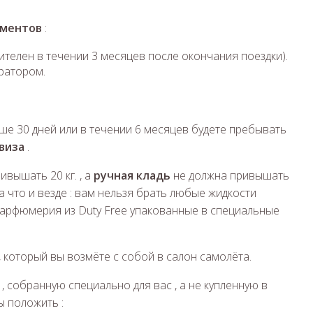
ументов
:
телен в течении 3 месяцев после окончания поездки).
ратором.
ше 30 дней или в течении 6 месяцев будете пребывать
виза
.
вышать 20 кг. , а
ручная кладь
не должна привышать
ла что и везде : вам нельзя брать любые жидкости
парфюмерия из Duty Free упакованные в специальные
аж, который вы возмёте с собой в салон самолёта.
, собранную специально для вас , а не купленную в
ы положить :