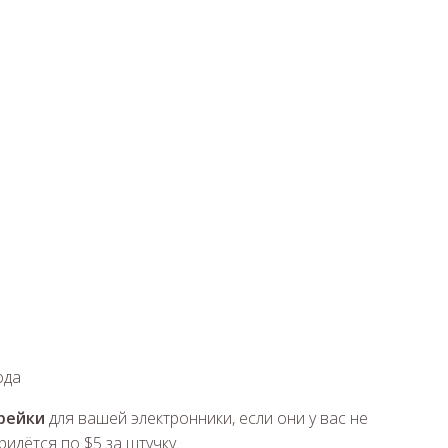
ода
рейки
для вашей электронники, если они у вас не
идётся по $5 за штучку.