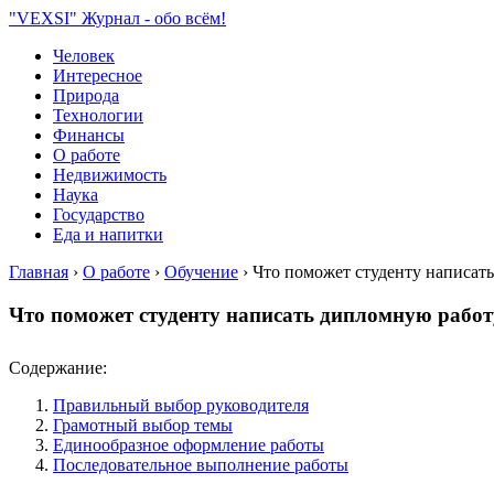
"VEXSI" Журнал - обо всём!
Человек
Интересное
Природа
Технологии
Финансы
О работе
Недвижимость
Наука
Государство
Еда и напитки
Главная
›
О работе
›
Обучение
›
Что поможет студенту написат
Что поможет студенту написать дипломную работ
Содержание:
Правильный выбор руководителя
Грамотный выбор темы
Единообразное оформление работы
Последовательное выполнение работы