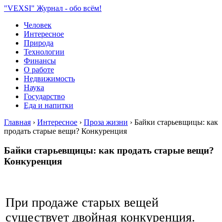
"VEXSI" Журнал - обо всём!
Человек
Интересное
Природа
Технологии
Финансы
О работе
Недвижимость
Наука
Государство
Еда и напитки
Главная
›
Интересное
›
Проза жизни
›
Байки старьевщицы: как
продать старые вещи? Конкуренция
Байки старьевщицы: как продать старые вещи?
Конкуренция
При продаже старых вещей
существует двойная конкуренция.