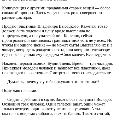
Конкуренция с другими продавцами старых вещей — более
сложный процесс. Здесь могут играть роль совершенно
разные факторы.
Продаю пластинки Владимира Высоцкого. Кажется, товар
должен быть ходовой и цену вроде выставила не
запредельную, а покупателей нет. Конечно, сейчас
проигрыватели виниловых грампластинок есть не у всех. Но
чтобы ни одного звонка — не может быть! Выставляю их и в
январе, когда день рождения поэта, или когда по телевизору
идет посвященная ему передача «Своя колея». Все неудачно.
Наконец первый звонок. Будний день. Время — три часа дня.
Приезжает молодой человек и забирает все пластинки, даже
не поглядев на состояние. Смотрит на меня снисходительно:
— Думаешь, почему я у тебя покупаю эти пластинки?
Пожимаю плечами.
— Сидим с ребятами в сауне. Захотелось послушать Володю.
Обзвонил трех человек. Один телефон занят, один может
только вечером, один живет у черта на куличках. А ты
оказалась вовремя свободна, и ехать близко. Так что считай,