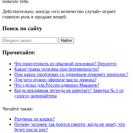
повезло тебе.
Действительно, иногда «его величество случай» играет
главную роль в продаже вещей.
Поиск по сайту
Найти
Прочитайте:
Что приготовить из обычной перловки? Перлотто
Какие травы полезны при беременности?
При каких проблемах со здоровьем поможет прополис?
Для чего нужно эфирное масло лимона?
Что сделал для России адмирал Макаров?
Когда рекламная легенда не работает? Заметка № 1 от
«злого» копирайтера
Читайте также:
Разумны ли кошки?
Почему человек так боится смерти, когда не знает, что
будет после нее?