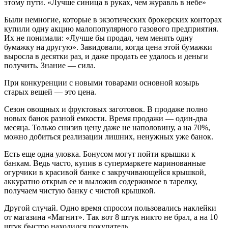
этому пути. «Лучше синица в руках, чем журавль в небе»
Были немногие, которые в экзотических брокерских конторах
купили одну акцию малопопулярного газового предприятия.
Их не понимали: «Лучше бы продал, чем менять одну
бумажку на другую». Завидовали, когда цена этой бумажки
выросла в десятки раз, и даже продать ее удалось и деньги
получить. Знание — сила.
При конкуренции с новыми товарами основной козырь
старых вещей — это цена.
Сезон овощных и фруктовых заготовок. В продаже полно
новых банок разной емкости. Время продажи — один-два
месяца. Только снизив цену даже не наполовину, а на 70%,
можно добиться реализации лишних, ненужных уже банок.
Есть еще одна уловка. Бонусом могут пойти крышки к
банкам. Ведь часто, купив в супермаркете маринованные
огурчики в красивой банке с закручивающейся крышкой,
аккуратно открыв ее и выложив содержимое в тарелку,
получаем чистую банку с чистой крышкой.
Другой случай. Одно время спросом пользовались наклейки
от магазина «Магнит». Так вот 8 штук никто не брал, а на 10
штук быстро находился покупатель.