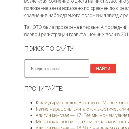
возле края солнечного диска на них позволило
положение звезд искажено по сравнению с реал
сравнения наблюдаемого положения звезд с реа
Так ОТО была проверена впервые. А последний 
первой регистрации гравитационных волн в 2015
ПОИСК ПО САЙТУ
НАЙТИ
ПРОЧИТАЙТЕ:
Как мутирует человечество на Марсе: мне
Какие марафоны считаются экзотическими
Алисин кинозал — 17. Где мы можем увидет
Мезенская роспись: в чём её загадочность
Алисин кинозал — 18. Что мы знаем о само