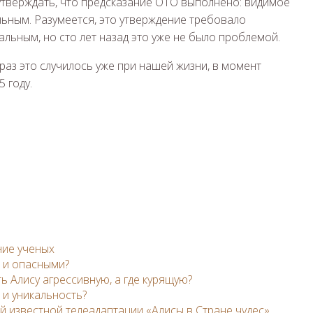
 утверждать, что предсказание ОТО выполнено: видимое
ьным. Разумеется, это утверждение требовало
льным, но сто лет назад это уже не было проблемой.
раз это случилось уже при нашей жизни, в момент
 году.
ние ученых
 и опасными?
ь Алису агрессивную, а где курящую?
 и уникальность?
й известной телеадаптации «Алисы в Стране чудес»