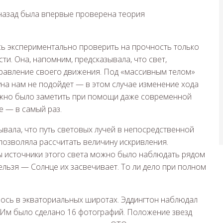
сь экспериментально проверить на прочность только
. Она, напомним, предсказывала, что свет,
равление своего движения. Под «массивным телом»
на нам не подойдет — в этом случае изменение хода
можно было заметить при помощи даже современной
це — в самый раз.
вала, что путь световых лучей в непосредственной
 позволяла рассчитать величину искривления.
ы источники этого света можно было наблюдать рядом
ельзя — Солнце их засвечивает. То ли дело при полном
ось в экваториальных широтах. Эддингтон наблюдал
. Им было сделано 16 фотографий. Положение звезд