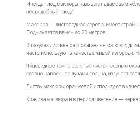
Иногда плод маклюры называют адамовым яблоко
несъедобный плод?!
Маклюра — листопадное дерево, имеет стройный 
Поднимается ввысь до 20 метров.
В пазухах листьев располагаются колючки, длин
часто используют в качестве живой изгороди. Н
Яйцевидные тёмно-зелёные листья осенью окраш
словно напоённое лучами солнца, излучает тепл
Листву маклюры оранжевой используют в качест
Красива маклюра и в период цветения — дерев