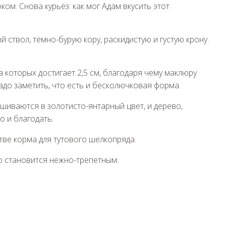
м. Снова курьёз: как мог Адам вкусить этот
ствол, тёмно-бурую кору, раскидистую и густую крону.
а которых достигает 2,5 см, благодаря чему маклюру
адо заметить, что есть и бесколючковая форма.
иваются в золотисто-янтарный цвет, и дерево,
о и благодать.
ве корма для тутового шелкопряда.
о становится нежно-трепетным.