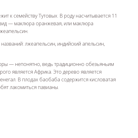
жит к семейству Тутовых. В роду насчитывается 11
 вид — маклюра оранжевая, или маклюра
лжеапельсин.
 названий: лжеапельсин, индийский апельсин,
юры — непонятно, ведь традиционно обезьяньим
ого является Африка. Это дерево является
негал. В плодах баобаба содержится кисловатая
юбят лакомиться павианы.