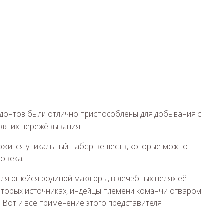
одонтов были отлично приспособлены для добывания с
для их пережёвывания.
держится уникальный набор веществ, которые можно
овека.
являющейся родиной маклюры, в лечебных целях её
которых источниках, индейцы племени команчи отваром
 Вот и всё применение этого представителя