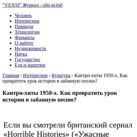
"VEXSI" Журнал - обо всём!
Человек
Интересное
Природа
Технологии
Финансы
О работе
Недвижимость
Наука
Государство
Еда и напитки
Главная
›
Интересное
›
Культура
›
Кантри-хиты 1950-х. Как
превратить урок истории в забавную песню?
Кантри-хиты 1950-х. Как превратить урок
истории в забавную песню?
Если вы смотрели британский сериал
«Horrible Histories» («Ужасные