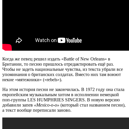
Когда же певец решил издать «Battle of New Orleans» в
Британии, то песню пришлось отредактировать ещё раз.
Чтобы не задеть национальные чувства, из текста убрали все
упоминания о британских солдатах. Вместо них там воюют
некие «мятежники» («rebels»).
На этом история песни не закончилась. В 1972 году она стала
европейским музыкальным хитом в исполнении немецкой
поп-группы LES HUMPHRIES SINGERS. В новую версию
добавили запев
«Mexico-o-o»
(который стал названием песни),
а текст вообще переписали заново.