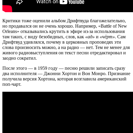
Критики тоже оценили альбом Дрифтвуда благожелательно,
но продавался он не очень хорошо. Например, «Battle of New
Orleans» отказывались крутить в эфире из-за использования
там таких, с виду безобидных, слов, как
«ад»
и
«чёрт»
. Сам
Дрифтвуд удивлялся, почему в церковных проповедях эти
слова произносить можно, а на радио — нет. Тем не менее для
живого радиовыступления он текст песни отредактировал и
заодно сократил.
После этого — в 1959 году — песню решили записать сразу
два исполнителя — Джонни Хортон и Вон Монро. Признание
получила версия Хортона, которая возглавила американский
поп-чарт.