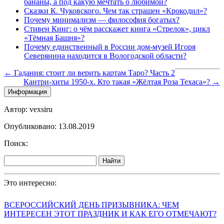
бананы, а под какую мечтать о любимой?
Сказки К. Чуковского. Чем так страшен «Крокодил»?
Почему минимализм — философия богатых?
Стивен Кинг: о чём расскажет книга «Стрелок», цикл
«Тёмная Башня»?
Почему единственный в России дом-музей Игоря
Северянина находится в Вологодской области?
← Гадания: стоит ли верить картам Таро? Часть 2
Кантри-хиты 1950-х. Кто такая «Жёлтая Роза Техаса»? →
Информация
Автор: vexsiru
Опубликовано: 13.08.2019
Поиск:
Найти
Это интересно:
ВСЕРОССИЙСКИЙ ДЕНЬ ПРИЗЫВНИКА: ЧЕМ
ИНТЕРЕСЕН ЭТОТ ПРАЗДНИК И КАК ЕГО ОТМЕЧАЮТ?