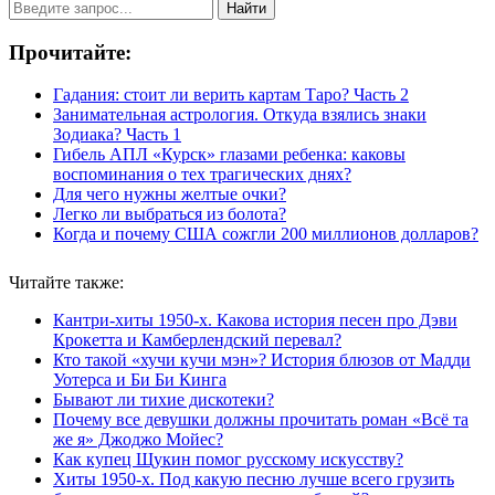
Найти
Прочитайте:
Гадания: стоит ли верить картам Таро? Часть 2
Занимательная астрология. Откуда взялись знаки
Зодиака? Часть 1
Гибель АПЛ «Курск» глазами ребенка: каковы
воспоминания о тех трагических днях?
Для чего нужны желтые очки?
Легко ли выбраться из болота?
Когда и почему США сожгли 200 миллионов долларов?
Читайте также:
Кантри-хиты 1950-х. Какова история песен про Дэви
Крокетта и Камберлендский перевал?
Кто такой «хучи кучи мэн»? История блюзов от Мадди
Уотерса и Би Би Кинга
Бывают ли тихие дискотеки?
Почему все девушки должны прочитать роман «Всё та
же я» Джоджо Мойес?
Как купец Щукин помог русскому искусству?
Хиты 1950-х. Под какую песню лучше всего грузить