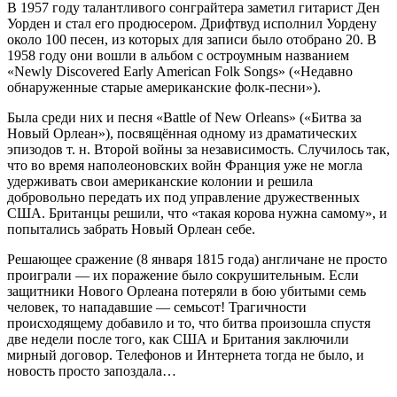
В 1957 году талантливого сонграйтера заметил гитарист Ден
Уорден и стал его продюсером. Дрифтвуд исполнил Уордену
около 100 песен, из которых для записи было отобрано 20. В
1958 году они вошли в альбом с остроумным названием
«Newly Discovered Early American Folk Songs» («Недавно
обнаруженные старые американские фолк-песни»).
Была среди них и песня «Battle of New Orleans» («Битва за
Новый Орлеан»), посвящённая одному из драматических
эпизодов т. н. Второй войны за независимость. Случилось так,
что во время наполеоновских войн Франция уже не могла
удерживать свои американские колонии и решила
добровольно передать их под управление дружественных
США. Британцы решили, что «такая корова нужна самому», и
попытались забрать Новый Орлеан себе.
Решающее сражение (8 января 1815 года) англичане не просто
проиграли — их поражение было сокрушительным. Если
защитники Нового Орлеана потеряли в бою убитыми семь
человек, то нападавшие — семьсот! Трагичности
происходящему добавило и то, что битва произошла спустя
две недели после того, как США и Британия заключили
мирный договор. Телефонов и Интернета тогда не было, и
новость просто запоздала…