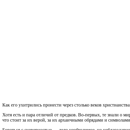
Как его ухитрились пронести через столько веков христианства
Хотя есть и пара отличий от предков. Во-первых, те знали о 
что стоит за их верой, за их архаичными обрядами и символами.
Бороться с суеверностью — дело необходимое, но неблагодарн