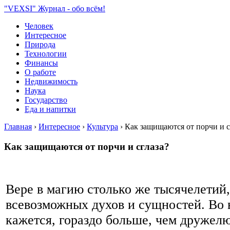
"VEXSI" Журнал - обо всём!
Человек
Интересное
Природа
Технологии
Финансы
О работе
Недвижимость
Наука
Государство
Еда и напитки
Главная
›
Интересное
›
Культура
›
Как защищаются от порчи и с
Как защищаются от порчи и сглаза?
Вере в магию столько же тысячелетий
всевозможных духов и сущностей. Во 
кажется, гораздо больше, чем дружел