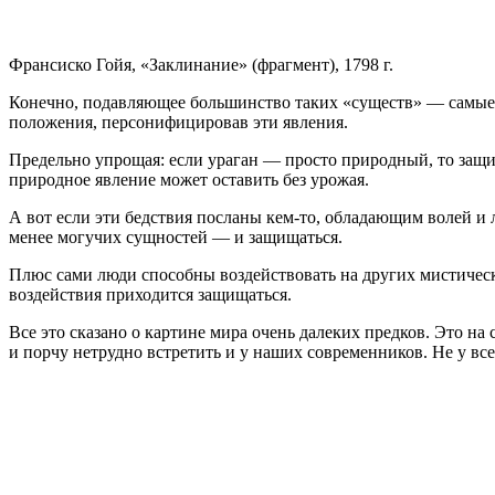
Франсиско Гойя, «Заклинание» (фрагмент), 1798 г.
Конечно, подавляющее большинство таких «существ» — самые о
положения, персонифицировав эти явления.
Предельно упрощая: если ураган — просто природный, то защ
природное явление может оставить без урожая.
А вот если эти бедствия посланы кем-то, обладающим волей и
менее могучих сущностей — и защищаться.
Плюс сами люди способны воздействовать на других мистически
воздействия приходится защищаться.
Все это сказано о картине мира очень далеких предков. Это на 
и порчу нетрудно встретить и у наших современников. Не у все