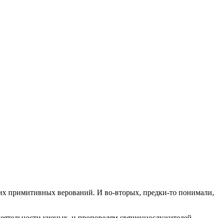
воих примитивных верований. И во-вторых, предки-то понимали,
деятельности ученых, и проповедям священнослужителей,