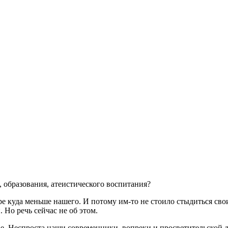
, образования, атеистического воспитания?
мире куда меньше нашего. И потому им-то не стоило стыдиться с
 Но речь сейчас не об этом.
ое. Неспроста наши современники, вопреки и просветительской 