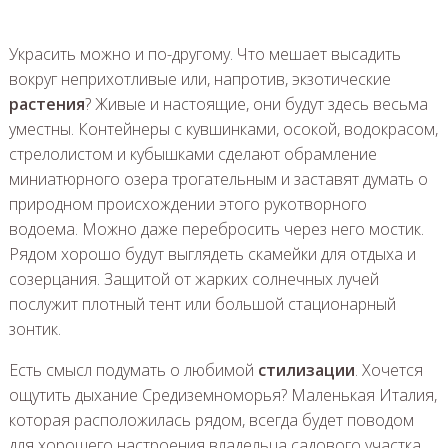
Украсить можно и по-другому. Что мешает высадить
вокруг неприхотливые или, напротив, экзотические
растения
? Живые и настоящие, они будут здесь весьма
уместны. Контейнеры с кувшинками, осокой, водокрасом,
стрелолистом и кубышками сделают обрамление
миниатюрного озера трогательным и заставят думать о
природном происхождении этого рукотворного
водоема. Можно даже перебросить через него мостик.
Рядом хорошо будут выглядеть скамейки для отдыха и
созерцания. Защитой от жарких солнечных лучей
послужит плотный тент или большой стационарный
зонтик.
Есть смысл подумать о любимой
стилизации
. Хочется
ощутить дыхание Средиземноморья? Маленькая Италия,
которая расположилась рядом, всегда будет поводом
для хорошего настроения владельца садового участка.