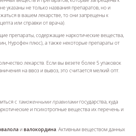
венных веществ и препаратов, которые запрещены к
не указаны не только названия препаратов, но и
жаться в вашем лекарстве, то они запрещены к
епта или справки от врача).
щие препараты, содержащие наркотические вещества,
ин, Нурофен плюс), а также некоторые препараты от
оличество лекарств. Если вы везете более 5 упаковок
ничения на ввоз и вывоз, это считается мелкий опт.
миться с
таможенными правилами
государства, куда
аркотические и психотропные вещества их перечень и
рвалола
и
валокордина
. Активным веществом данных