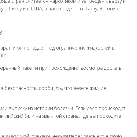
яде стран считается наркотиком и запрещен к ввозу и
у в Литву и в США, а валокордин – в Литву, Эстонию,
В
арат, и он попадает под ограничение жидкостей в
ны:
розрачный пакет и при прохождении досмотра достать
ба безопасности, сообщить, что везете жидкие
или выписку из истории болезни. Если дело происходит
нглийский (или на язык той страны, где вы проходите
 в заводской упаковке
. нельзя переливать его в свою