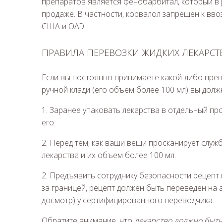
препаратов является фенобарбитал, который в р
продаже. В частности, корвалол запрещен к ввоз
США и ОАЭ.
ПРАВИЛА ПЕРЕВОЗКИ ЖИДКИХ ЛЕКАРСТ
Если вы постоянно принимаете какой-либо преп
ручной клади (его объем более 100 мл) вы долж
1. Заранее упаковать лекарства в отдельный п
его.
2. Перед тем, как ваши вещи просканирует служ
лекарства и их объем более 100 мл.
2. Предъявить сотруднику безопасности рецепт 
за границей, рецепт должен быть переведен на а
досмотр) у сертифицированного переводчика.
Обратите внимание, что
лекарство должно быть