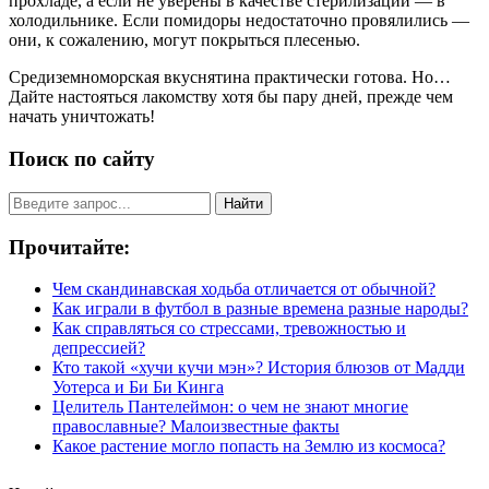
прохладе, а если не уверены в качестве стерилизации — в
холодильнике. Если помидоры недостаточно провялились —
они, к сожалению, могут покрыться плесенью.
Средиземноморская вкуснятина практически готова. Но…
Дайте настояться лакомству хотя бы пару дней, прежде чем
начать уничтожать!
Поиск по сайту
Найти
Прочитайте:
Чем скандинавская ходьба отличается от обычной?
Как играли в футбол в разные времена разные народы?
Как справляться со стрессами, тревожностью и
депрессией?
Кто такой «хучи кучи мэн»? История блюзов от Мадди
Уотерса и Би Би Кинга
Целитель Пантелеймон: о чем не знают многие
православные? Малоизвестные факты
Какое растение могло попасть на Землю из космоса?