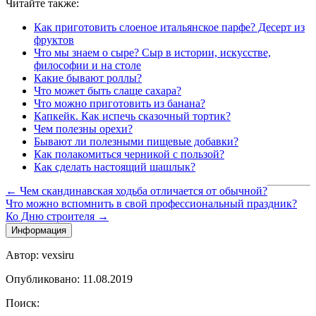
Читайте также:
Как приготовить слоеное итальянское парфе? Десерт из
фруктов
Что мы знаем о сыре? Сыр в истории, искусстве,
философии и на столе
Какие бывают роллы?
Что может быть слаще сахара?
Что можно приготовить из банана?
Капкейк. Как испечь сказочный тортик?
Чем полезны орехи?
Бывают ли полезными пищевые добавки?
Как полакомиться черникой с пользой?
Как сделать настоящий шашлык?
← Чем скандинавская ходьба отличается от обычной?
Что можно вспомнить в свой профессиональный праздник?
Ко Дню строителя →
Информация
Автор: vexsiru
Опубликовано: 11.08.2019
Поиск: