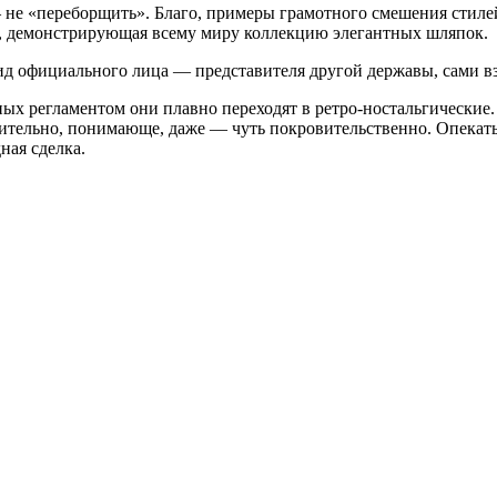
 не «переборщить». Благо, примеры грамотного смешения стиле
I, демонстрирующая всему миру коллекцию элегантных шляпок.
д официального лица — представителя другой державы, сами вз
енных регламентом они плавно переходят в ретро-ностальгическ
ительно, понимающе, даже — чуть покровительственно. Опекать,
ная сделка.