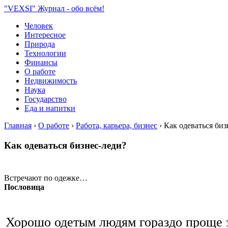
"VEXSI" Журнал - обо всём!
Человек
Интересное
Природа
Технологии
Финансы
О работе
Недвижимость
Наука
Государство
Еда и напитки
Главная
›
О работе
›
Работа, карьера, бизнес
›
Как одеваться биз
Как одеваться бизнес-леди?
Встречают по одежке…
Пословица
Хорошо одетым людям гораздо проще 