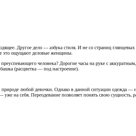
одящее. Другое дело — азбука стиля. И не со страниц глянцевы
себе это ощущают деловые женщины.
а преуспевающего человека? Дорогие часы на руке с аккуратн
убашка (расцветка — под настроение).
в природе любой девочки. Однако в данной ситуации одежда — н
— уже на себя. Переодевание позволяет понять свою сущность, 