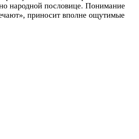
сно народной пословице. Понимание
речают», приносит вполне ощутимые