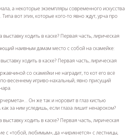
иала, а некоторые экземпляры современного искусства
ипа вот этих, которые кого-то явно ждут, урча про
ающий наивным дамам место с собой на скамейке:
 ржавчиной со скамейки не наградит, то кот его всё
о по-весеннему игриво-нахальный, явно присущий
нара.
орчермета»… Он же так и норовит в глаз кистью
 А как за ним уследишь, если глаза лишит ненароком?
е с «тобой, любимым», да «чирикнется» с лестницы,