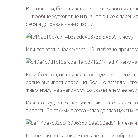
В основном, большинство из вторичного матер
— вообще жутковатые и вызывающие опасения. Т
себя и догрызая чьи-то кости…
Или вот этот рыбак железный, любезно предлаг
Если блесной, не приведи Господи, не зацепит и
равно вызывает опасения. Больно взгляд у нег
животному, не знакомому со скальпелем ветери
Или этот художник, заслуженный деятель из «вт
попасть! За такими всегда «глаз да глаз нужен».
Потом начнёт такой деятель вешать изображени