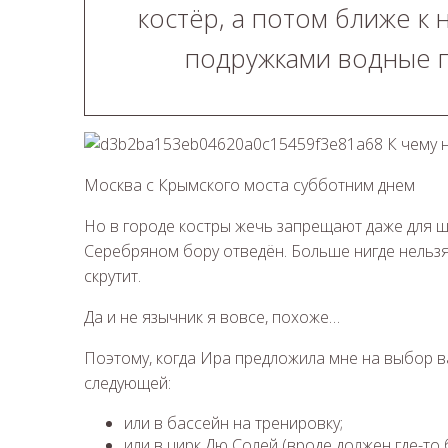
костёр, а потом ближе к
подружками водные п
Москва с Крымского моста субботним днем
Но в городе костры жечь запрещают даже для ш
Серебряном бору отведён. Больше нигде нельзя 
скрутит.
Да и не язычник я вовсе, похоже…
Поэтому, когда Ира предложила мне на выбор в
следующей:
или в бассейн на тренировку;
или в цирк Дю Солей (вроде должен где-то 