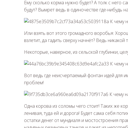
Ему сколько корма нужно будет? А толк с него са
будут? Вымрет ведь в одиночестве где-нибудь н
Или взять вот этого громадного воробья: Хорош
взлетит, да гадить сверху начнёт? Ведь никакой 
Некоторые, наверное, из сельской глубинки, це
Вот ведь где неисчерпаемый фонтан идей для
проблем!
Одна корова из соломы чего стоит! Таких же коро
ленивая, туда ей и дорога! Будет сама себя поти
остатки денег от мундиаля и мостостроения пра
надувных резиновых танков и ракет из непотре