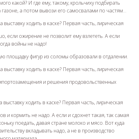
мого какой? И где ему, такому, крольчиху подбирать
а газоне, а потом вывози его самосвалами по частям…
о, если ожирение не позволит ему взлететь. А если
тогда войны не надо!
лую площадку фигур из соломы образовали в отдалении.
 импортозамещения и решения продовольственных
в и кормить не надо. А если и сдохнет такая, так самая
хоньку поедать, давая стране молоко и мясо. Вот куда
вительству вкладывать надо, а не в производство
бного материала.