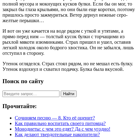
полной мусора и мокнущих кусков булки. Если бы он мог, то
закрыл бы глаза крыльями, но они были еще коротки, поэтому
пришлось просто зажмуриться. Ветер дернул нежные серо-
желтые перышки…
И вот он уже качается на воде рядом с уткой и утятами, а
прямо перед ним — толстый кусок булки с торчащими из
рыхлой мякоти изюминками. Страх пришел и ушел, оставив
легкий холодок около бодрого хвостика. Он не забылся, лишь
отступил в сторону.
Утенок огляделся. Страх стоял рядом, но не мешал есть булку.
Утенок вздохнул и схватил подачку. Булка была вкусной.
Поиск по сайту
Найти
Прочитайте:
Сочиняем песню — 8. Кто её оценит?
Как правильно воспитать своего питомца?
Монодиеты: с чем это едят? Да с чем угодно!
Как делают твердотельные накопители?