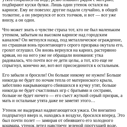
подбирают куски булки. Лишь один утенок остался на
карнизе. Ему не повезло: другие падали случайно, в общей
толкотне, а он увернулся от всех толчков, и вот — все уже
внизу, а он один.
Что может знать о чувстве страха тот, кто не был маленьким
утенком, забытым на высоком карнизе над городским
каналом? Он метнулся назад, под металлическое ограждение,
но страшная вонь пролетающего серого призрака окутала его,
грохот оглушил. Он вновь вернулся на карниз, растерянно
крякая, но на него уже не обращали внимания: утка
радовалась, что почти все ее дети целы, а тот, кто еще не
спрыгнул, конечно же, вот-вот присоединится к остальным.
Его забыли и бросили! Он больше никому не нужен! Больше
никогда не будет по ночам тепла от материнского крыла,
заботливо накрывающего сбившихся в кучку утят, больше
никогда не будет счастливых игр с братьями и сестрами,
больше не будет ничего — его съест жуткий серый призрак, а
мать и остальные утята даже не заметят этого…
Утенок не выдержал надвигающегося ужаса. Он внезапно
подпрыгнул вверх и, находясь в воздухе, бросился вперед. Это
был почти полет — замирая от обнявшего его холодного
кошмара, утенок летел навстречу зеленой протухшей воде,