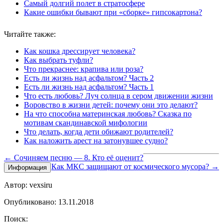
Самый долгий полет в стратосфере
Какие ошибки бывают при «сборке» гипсокартона?
Читайте также:
Как кошка дрессирует человека?
Как выбрать туфли?
Что прекраснее: крапива или роза?
Есть ли жизнь над асфальтом? Часть 2
Есть ли жизнь над асфальтом? Часть 1
Что есть любовь? Луч солнца в сером движении жизни
Воровство в жизни детей: почему они это делают?
На что способна материнская любовь? Сказка по
мотивам скандинавской мифологии
Что делать, когда дети обижают родителей?
Как наложить арест на затонувшее судно?
← Сочиняем песню — 8. Кто её оценит?
Как МКС защищают от космического мусора? →
Информация
Автор: vexsiru
Опубликовано: 13.11.2018
Поиск: