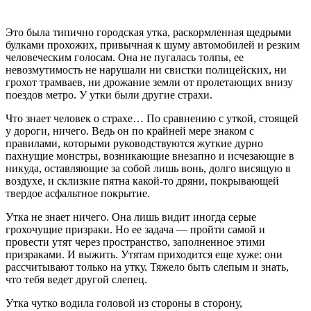
Это была типично городская утка, раскормленная щедрыми
булками прохожих, привычная к шуму автомобилей и резким
человеческим голосам. Она не пугалась толпы, ее
невозмутимость не нарушали ни свистки полицейских, ни
грохот трамваев, ни дрожание земли от пролетающих внизу
поездов метро. У утки были другие страхи.
Что знает человек о страхе… По сравнению с уткой, стоящей
у дороги, ничего. Ведь он по крайней мере знаком с
правилами, которыми руководствуются жуткие дурно
пахнущие монстры, возникающие внезапно и исчезающие в
никуда, оставляющие за собой лишь вонь, долго висящую в
воздухе, и склизкие пятна какой-то дряни, покрывающей
твердое асфальтное покрытие.
Утка не знает ничего. Она лишь видит иногда серые
грохочущие призраки. Но ее задача — пройти самой и
провести утят через пространство, заполненное этими
призраками. И выжить. Утятам приходится еще хуже: они
рассчитывают только на утку. Тяжело быть слепым и знать,
что тебя ведет другой слепец.
Утка чутко водила головой из стороны в сторону,