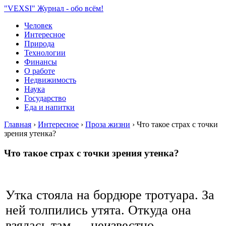
"VEXSI" Журнал - обо всём!
Человек
Интересное
Природа
Технологии
Финансы
О работе
Недвижимость
Наука
Государство
Еда и напитки
Главная
›
Интересное
›
Проза жизни
›
Что такое страх с точки
зрения утенка?
Что такое страх с точки зрения утенка?
Утка стояла на бордюре тротуара. За
ней толпились утята. Откуда она
взялась там — неизвестно,