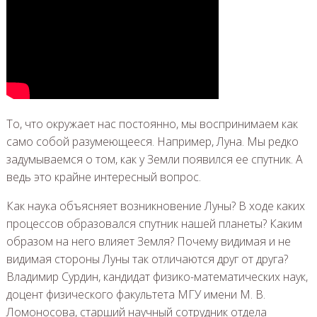
То, что окружает нас постоянно, мы воспринимаем как
само собой разумеющееся. Например, Луна. Мы редко
задумываемся о том, как у Земли появился ее спутник. А
ведь это крайне интересный вопрос.
Как наука объясняет возникновение Луны? В ходе каких
процессов образовался спутник нашей планеты? Каким
образом на него влияет Земля? Почему видимая и не
видимая стороны Луны так отличаются друг от друга?
Владимир Сурдин, кандидат физико-математических наук,
доцент физического факультета МГУ имени М. В.
Ломоносова, старший научный сотрудник отдела