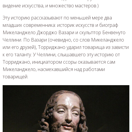
видение искусства, и множество мастеров.)
Эту историю рассказывают по меньшей мере два
младших современника: историк искусств и биограф
Микеланджело Джорджо Вазари и скульптор Бенвенуто
Челлини. По Вазари (очевидно, со слов Микеланджело
или его друзей), Торриджано ударил товарища из зависти
к его таланту. У Челлини, слышавшего эту историю от
Торриджано, инициатором ссоры оказывается сам
Микеланджело, насмехавшийся над работами
товарищей.