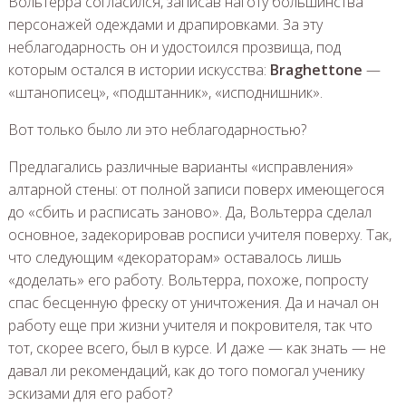
Вольтерра согласился, записав наготу большинства
персонажей одеждами и драпировками. За эту
неблагодарность он и удостоился прозвища, под
которым остался в истории искусства:
Braghettone
—
«штанописец», «подштанник», «исподнишник».
Вот только было ли это неблагодарностью?
Предлагались различные варианты «исправления»
алтарной стены: от полной записи поверх имеющегося
до «сбить и расписать заново». Да, Вольтерра сделал
основное, задекорировав росписи учителя поверху. Так,
что следующим «декораторам» оставалось лишь
«доделать» его работу. Вольтерра, похоже, попросту
спас бесценную фреску от уничтожения. Да и начал он
работу еще при жизни учителя и покровителя, так что
тот, скорее всего, был в курсе. И даже — как знать — не
давал ли рекомендаций, как до того помогал ученику
эскизами для его работ?