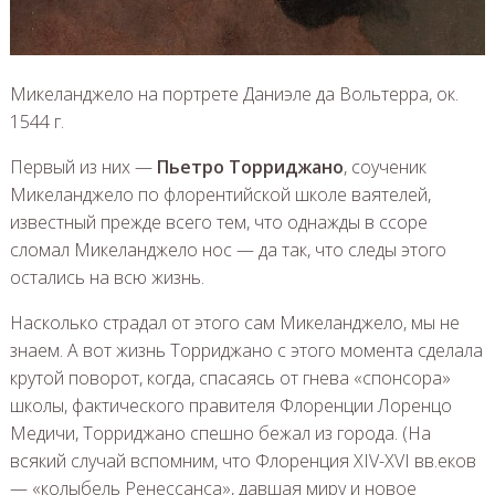
Микеланджело на портрете Даниэле да Вольтерра, ок.
1544 г.
Первый из них —
Пьетро Торриджано
, соученик
Микеланджело по флорентийской школе ваятелей,
известный прежде всего тем, что однажды в ссоре
сломал Микеланджело нос — да так, что следы этого
остались на всю жизнь.
Насколько страдал от этого сам Микеланджело, мы не
знаем. А вот жизнь Торриджано с этого момента сделала
крутой поворот, когда, спасаясь от гнева «спонсора»
школы, фактического правителя Флоренции Лоренцо
Медичи, Торриджано спешно бежал из города. (На
всякий случай вспомним, что Флоренция XIV-XVI вв.еков
— «колыбель Ренессанса», давшая миру и новое