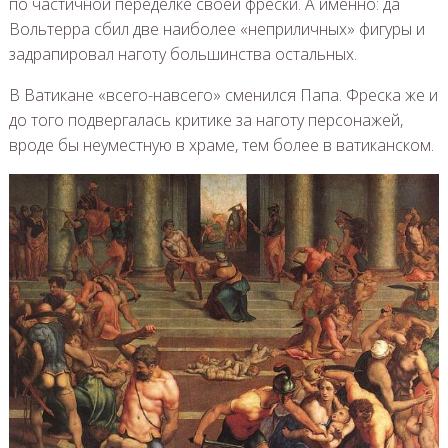
по частичной переделке своей фрески. А именно: да
Вольтерра сбил две наиболее «неприличных» фигуры и
задрапировал наготу большинства остальных.
В Ватикане «всего-навсего» сменился Папа. Фреска же и
до того подвергалась критике за наготу персонажей,
вроде бы неуместную в храме, тем более в ватиканском.