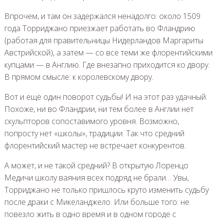
Впрочем, и там он задержался ненадолго: около 1509
года Торриджано приезжает работать во Фландрию
(работая для правительницы Нидерландов Маргариты
Австрийской), а затем — со все теми же флорентийскими
купцами — в Англию. Где внезапно приходится ко двору.
В прямом смысле: к королевскому двору.
Вот и ещё один поворот судьбы! И на этот раз удачный.
Похоже, ни во Фландрии, ни тем более в Англии нет
скульпторов сопоставимого уровня. Возможно,
попросту нет «школы», традиции. Так что средний
флорентийский мастер не встречает конкурентов.
А может, и не такой средний? В открытую Лоренцо
Медичи школу ваяния всех подряд не брали… Увы,
Торриджано не только пришлось круто изменить судьбу
после драки с Микеланджело. Или больше того: не
повезло жить в одно время и в одном городе с