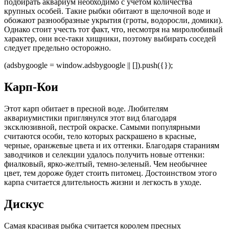
подбирать аквариум необходимо с учетом количества
крупных особей. Такие рыбки обитают в щелочной воде и
обожают разнообразные укрытия (гроты, водоросли, домики).
Однако стоит учесть тот факт, что, несмотря на миролюбивый
характер, они все-таки хищники, поэтому выбирать соседей
следует предельно осторожно.
(adsbygoogle = window.adsbygoogle || []).push({});
Карп-Кои
Этот карп обитает в пресной воде. Любителям
аквариумистики приглянулся этот вид благодаря
эксклюзивной, пестрой окраске. Самыми популярными
считаются особи, тело которых раскрашено в красные,
черные, оранжевые цвета и их оттенки. Благодаря стараниям
заводчиков и селекции удалось получить новые оттенки:
фиалковый, ярко-желтый, темно-зеленый. Чем необычнее
цвет, тем дороже будет стоить питомец. Достоинством этого
карпа считается длительность жизни и легкость в уходе.
Дискус
Самая красивая рыбка считается королем пресных