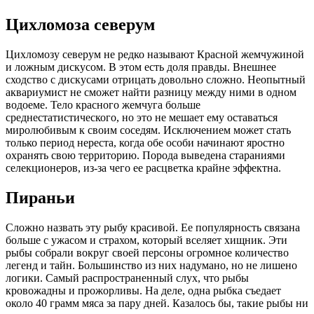
Цихломоза северум
Цихломозу северум не редко называют Красной жемчужиной
и ложным дискусом. В этом есть доля правды. Внешнее
сходство с дискусами отрицать довольно сложно. Неопытный
аквариумист не сможет найти разницу между ними в одном
водоеме. Тело красного жемчуга больше
среднестатистического, но это не мешает ему оставаться
миролюбивым к своим соседям. Исключением может стать
только период нереста, когда обе особи начинают яростно
охранять свою территорию. Порода выведена стараниями
селекционеров, из-за чего ее расцветка крайне эффектна.
Пираньи
Сложно назвать эту рыбу красивой. Ее популярность связана
больше с ужасом и страхом, который вселяет хищник. Эти
рыбы собрали вокруг своей персоны огромное количество
легенд и тайн. Большинство из них надумано, но не лишено
логики. Самый распространенный слух, что рыбы
кровожадны и прожорливы. На деле, одна рыбка съедает
около 40 грамм мяса за пару дней. Казалось бы, такие рыбы ни