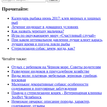
Прочитайте:
Календарь рыбака июнь 2017: клев мирных и хищных
рыб
Лечение индюшат в домашних условиях
Как назвать черепаху мальчика?
Игра по окружающему миру «Счастливый случай»
При каком оптимальном давлении лучше клюет карась,
лучшее время и погода ловли рыбы
Стерилизация собак: зачем, когда, как?
Читайте также:
Отдых с ребенком на Черном море. Советы родителям
Разведение индюков в приусадебном хозяйстве
Виды моли: платяная, мебельная, зерновая, грибная,
восковая
Маленькие декоративные собаки: особенности
содержания и популярные заблуждения
Правда о стерилизации кошек - Ветеринарная клиника
ЗооВет Челябинск
Немецкие овчарки: описание породы, характер,
содержание, отзывы