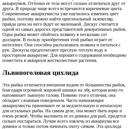
аквариумов. Оттенки ее тела могут сильно отличаться друг от
друга. В природе чаще всего встречаются коричневые цвета.
Современные аквариумисты уже научились изменять цвет
рыбки, поэтому можно найти оригинальный экземпляр,
правда цена на него будет не маленькой. Дискус считается
одной из самых дорогих представителей декоративных рыбок.
Одна рыбка может обойтись хозяину в несколько сот
долларов. В пользу приобретения этой рыбки играет ее
интеллект. Она способна распознавать хозяина и питаться с
рук. Дискусы предпочитают пресную теплую воду в
просторном аквариуме. Для хорошего содержания необходимо
поместить в аквариум жестколистные растения.
Львиноголовая цихлида
Эта рыбка отличается внешним видом от большинства рыбок,
благодаря огромной жировой шишки на лбу, которая кому-то
напоминает львиную голову. Помимо этого отличия, она
обладает сложным поведением. Часто начинающие
аквариумисты принимают ее за медлительную и неопасную
для остальных рыбы. На самом деле, она может быть юрко и
очень резкой. Чтобы выловить ее из домика для рыб, придется
сильно постараться. Лучше всего извлечь из аквариума все
домики и только потом начинать охоту сачком. Эта цихлида