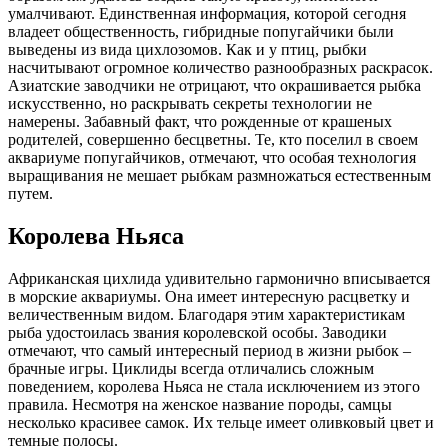
умалчивают. Единственная информация, которой сегодня
владеет общественность, гибридные попугайчики были
выведены из вида цихлозомов. Как и у птиц, рыбки
насчитывают огромное количество разнообразных раскрасок.
Азиатские заводчики не отрицают, что окрашивается рыбка
искусственно, но раскрывать секреты технологии не
намерены. Забавный факт, что рожденные от крашеных
родителей, совершенно бесцветны. Те, кто поселил в своем
аквариуме попугайчиков, отмечают, что особая технология
выращивания не мешает рыбкам размножаться естественным
путем.
Королева Ньяса
Африканская цихлида удивительно гармонично вписывается
в морские аквариумы. Она имеет интересную расцветку и
величественным видом. Благодаря этим характеристикам
рыба удостоилась звания королевской особы. Заводики
отмечают, что самый интересный период в жизни рыбок –
брачные игры. Циклиды всегда отличались сложным
поведением, королева Ньяса не стала исключением из этого
правила. Несмотря на женское название породы, самцы
несколько красивее самок. Их тельце имеет оливковый цвет и
темные полосы.