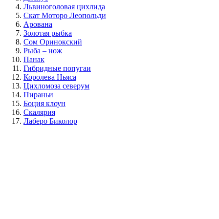
Львиноголовая цихлида
Скат Моторо Леопольди
Арована
Золотая рыбка
Сом Оринокский
Рыба – нож
Панак
Гибридные попугаи
Королева Ньяса
Цихломоза северум
Пираньи
Боция клоун
Скалярия
Лаберо Биколор