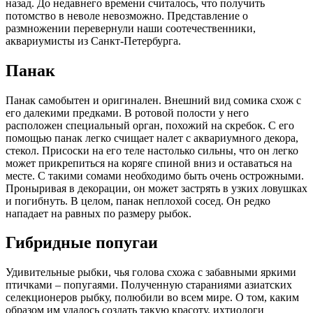
назад. До недавнего времени считалось, что получить
потомство в неволе невозможно. Представление о
размножении перевернули наши соотечественники,
аквариумисты из Санкт-Петербурга.
Панак
Панак самобытен и оригинален. Внешний вид сомика схож с
его далекими предками. В ротовой полости у него
расположен специальный орган, похожий на скребок. С его
помощью панак легко счищает налет с аквариумного декора,
стекол. Присоски на его теле настолько сильны, что он легко
может прикрепиться на коряге спиной вниз и оставаться на
месте. С такими сомами необходимо быть очень острожными.
Проныривая в декорации, он может застрять в узких ловушках
и погибнуть. В целом, панак неплохой сосед. Он редко
нападает на равных по размеру рыбок.
Гибридные попугаи
Удивительные рыбки, чья голова схожа с забавными яркими
птичками – попугаями. Полученную стараниями азиатских
селекционеров рыбку, полюбили во всем мире. О том, каким
образом им удалось создать такую красоту, ихтиологи