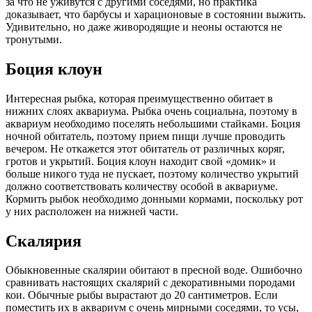
за что не уживутся с другими соседями, но практика
доказывает, что барбусы и харационовые в состоянии выжить.
Удивительно, но даже живородящие и неоны остаются не
тронутыми.
Боция клоун
Интересная рыбка, которая преимущественно обитает в
нижних слоях аквариума. Рыбка очень социальна, поэтому в
аквариум необходимо поселять небольшими стайками. Боция
ночной обитатель, поэтому прием пищи лучше проводить
вечером. Не откажется этот обитатель от различных коряг,
гротов и укрытий. Боция клоун находит свой «домик» и
больше никого туда не пускает, поэтому количество укрытий
должно соответствовать количеству особой в аквариуме.
Кормить рыбок необходимо донными кормами, поскольку рот
у них расположен на нижней части.
Скалярия
Обыкновенные скалярии обитают в пресной воде. Ошибочно
сравнивать настоящих скалярий с декоративными породами
кои. Обычные рыбы вырастают до 20 сантиметров. Если
поместить их в аквариум с очень мирными соседями, то усы,