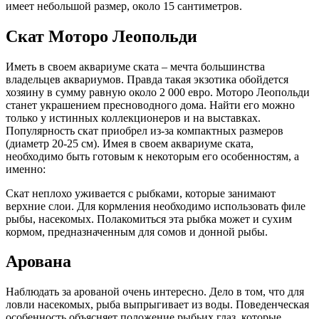
имеет небольшой размер, около 15 сантиметров.
Скат Моторо Леопольди
Иметь в своем аквариуме ската – мечта большинства
владельцев аквариумов. Правда такая экзотика обойдется
хозяину в сумму равную около 2 000 евро. Моторо Леопольди
станет украшением пресноводного дома. Найти его можно
только у истинных коллекционеров и на выставках.
Популярность скат приобрел из-за компактных размеров
(диаметр 20-25 см). Имея в своем аквариуме ската,
необходимо быть готовым к некоторым его особенностям, а
именно:
Скат неплохо уживается с рыбками, которые занимают
верхние слои. Для кормления необходимо использовать филе
рыбы, насекомых. Полакомиться эта рыбка может и сухим
кормом, предназначенным для сомов и донной рыбы.
Арована
Наблюдать за арованой очень интересно. Дело в том, что для
ловли насекомых, рыба выпрыгивает из воды. Поведенческая
особенность объясняет положение рыбьих глаз, которые