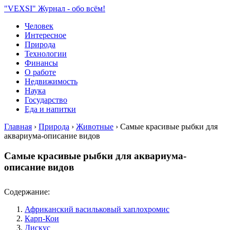
"VEXSI" Журнал - обо всём!
Человек
Интересное
Природа
Технологии
Финансы
О работе
Недвижимость
Наука
Государство
Еда и напитки
Главная
›
Природа
›
Животные
›
Самые красивые рыбки для
аквариума-описание видов
Самые красивые рыбки для аквариума-
описание видов
Содержание:
Африканский васильковый хаплохромис
Карп-Кои
Дискус