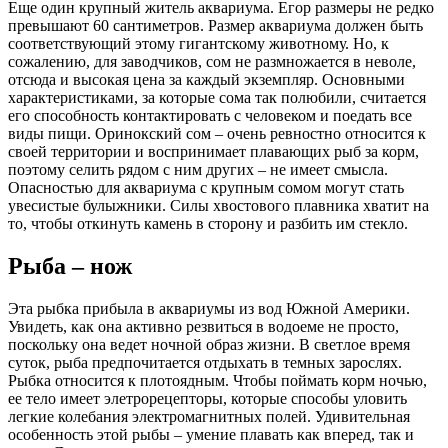
Еще один крупный житель аквариума. Егор размеры не редко
превышают 60 сантиметров. Размер аквариума должен быть
соответствующий этому гигантскому животному. Но, к
сожалению, для заводчиков, сом не размножается в неволе,
отсюда и высокая цена за каждый экземпляр. Основными
характеристиками, за которые сома так полюбили, считается
его способность контактировать с человеком и поедать все
виды пищи. Оринокский сом – очень ревностно относится к
своей территории и воспринимает плавающих рыб за корм,
поэтому селить рядом с ним других – не имеет смысла.
Опасностью для аквариума с крупным сомом могут стать
увесистые булыжники. Силы хвостового плавника хватит на
то, чтобы откинуть камень в сторону и разбить им стекло.
Рыба – нож
Эта рыбка прибыла в аквариумы из вод Южной Америки.
Увидеть, как она активно резвиться в водоеме не просто,
поскольку она ведет ночной образ жизни. В светлое время
суток, рыба предпочитается отдыхать в темных зарослях.
Рыбка относится к плотоядным. Чтобы поймать корм ночью,
ее тело имеет элетрорецепторы, которые способы уловить
легкие колебания электромагнитных полей. Удивительная
особенность этой рыбы – умение плавать как вперед, так и