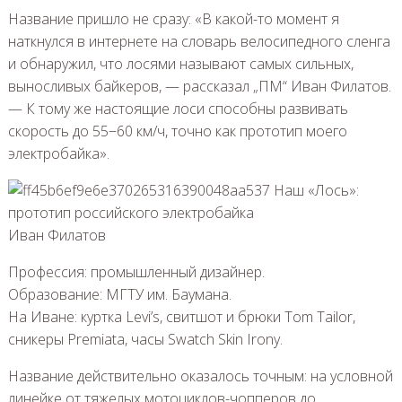
Название пришло не сразу: «В какой-то момент я
наткнулся в интернете на словарь велосипедного сленга
и обнаружил, что лосями называют самых сильных,
выносливых байкеров, — рассказал „ПМ“ Иван Филатов.
— К тому же настоящие лоси способны развивать
скорость до 55−60 км/ч, точно как прототип моего
электробайка».
Иван Филатов
Профессия: промышленный дизайнер.
Образование: МГТУ им. Баумана.
На Иване: куртка Levi’s, свитшот и брюки Tom Tailor,
сникеры Premiata, часы Swatch Skin Irony.
Название действительно оказалось точным: на условной
линейке от тяжелых мотоциклов-чопперов до