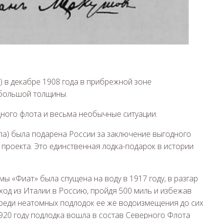
) в декабре 1908 года в прибрежной зоне
ебольшой толщины.
ного флота и весьма необычные ситуации.
па) была подарена России за заключение выгодного
проекта. Это единственная лодка-подарок в истории
ы «Фиат» была спущена на воду в 1917 году, в разгар
од из Италии в Россию, пройдя 500 миль и избежав
среди неатомных подлодок ее же водоизмещения до сих
1920 году подлодка вошла в состав Северного Флота