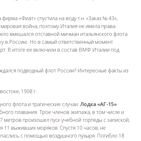
фирма «Фиат» спустила на воду т.н. «Заказ № 43»,
 мировая война, поэтому Италия не имела права
В дело вмешался отставной мичман итальянского флота
ку в Россию. Но в самый ответственный момент
орт. В итоге ее включили в состав ВМФ Италии под
остоке, 1908 г.
ного флота и трагические случаи.
Лодка «АГ-15»
ного плавания. Трое членов экипажа, в том числе и
 27 метров произошел пуск учебной торпеды с запиской,
ся 11 выживших моряков. Спустя 10 часов, не
паслись с помощью воздушного пузыря. Погибло 18