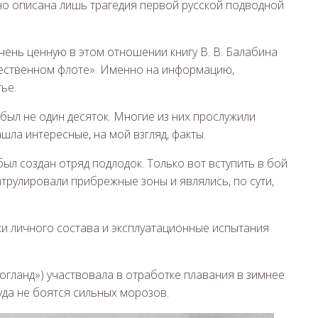
но описана лишь трагедия первой русской подводной
чень ценную в этом отношении книгу В. В. Балабина
ественном флоте». Именно на информацию,
ье.
был не один десяток. Многие из них прослужили
ашла интересные, на мой взгляд, факты.
ыл создан отряд подлодок. Только вот вступить в бой
атрулировали прибрежные зоны и являлись, по сути,
и личного состава и эксплуатационные испытания
гланд») участвовала в отработке плавания в зимнее
суда не боятся сильных морозов.