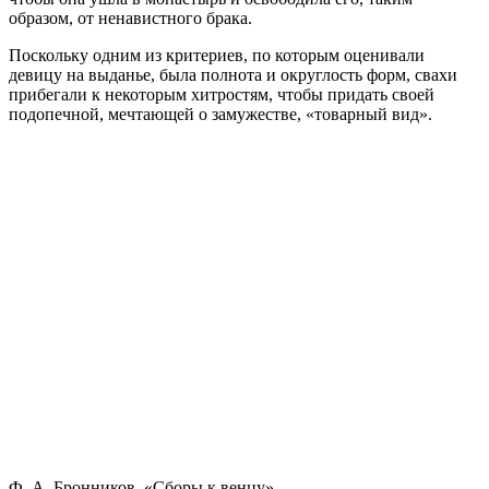
образом, от ненавистного брака.
Поскольку одним из критериев, по которым оценивали
девицу на выданье, была полнота и округлость форм, свахи
прибегали к некоторым хитростям, чтобы придать своей
подопечной, мечтающей о замужестве, «товарный вид».
Ф. А. Бронников, «Сборы к венцу»