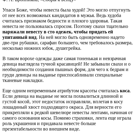
Упаси Боже, чтобы невеста была худой! Это могло отпугнуть
от нее всех возможных кандидатов в мужья. Ведь худоба
считалась признаком бедности и плохого здоровья. Такая
невеста не пользовалась спросом. Поэтому свахи тщательно
наряжали невесту в сто одежек, чтобы придать ей
упитанный вид
. На ней могло быть одновременно надето
две-три рубашки, сарафан большего, чем требовалось размера,
несколько нижних юбок, душегрейка.
В таком ворохе одежды даже самая тоненькая и невзрачная
девица выглядела тучной красавицей! Не забывали свахи и о
необходимости создания пышных форм, для чего к бедрам и
груди девицы на выданье приспосабливали специальные
тканевые накладки.
Еще одним непременным атрибутом красоты считалась
коса
.
Если девица на выданье не могла похвалиться длинной и
густой косой, этот недостаток исправляли, вплетая в косу
лошадиный хвост подходящего окраса. Для верности его
прикрепляли к редкой шевелюре невесты лентами, начиная от
самого основания косы. Помимо страховки, лента еще играла
роль украшения и придавала невесте больше
презентабельности во внешнем виде.