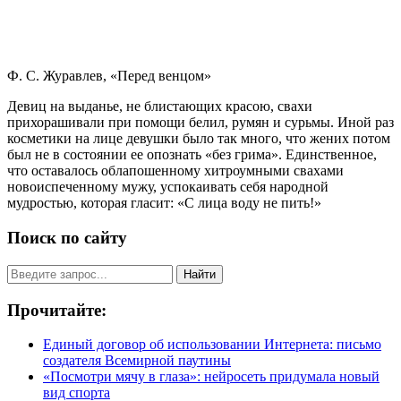
Ф. С. Журавлев, «Перед венцом»
Девиц на выданье, не блистающих красою, свахи
прихорашивали при помощи белил, румян и сурьмы. Иной раз
косметики на лице девушки было так много, что жених потом
был не в состоянии ее опознать «без грима». Единственное,
что оставалось облапошенному хитроумными свахами
новоиспеченному мужу, успокаивать себя народной
мудростью, которая гласит: «С лица воду не пить!»
Поиск по сайту
Найти
Прочитайте:
Единый договор об использовании Интернета: письмо
создателя Всемирной паутины
«Посмотри мячу в глаза»: нейросеть придумала новый
вид спорта