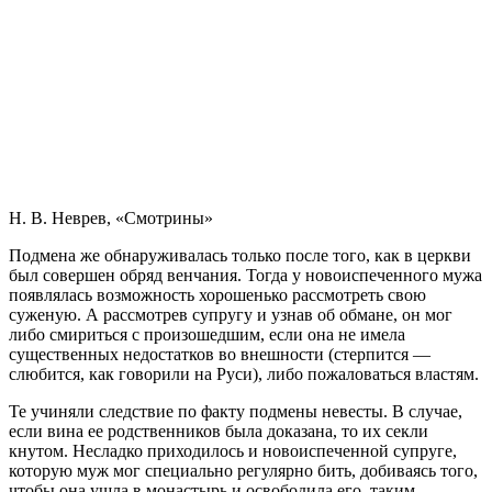
Н. В. Неврев, «Смотрины»
Подмена же обнаруживалась только после того, как в церкви
был совершен обряд венчания. Тогда у новоиспеченного мужа
появлялась возможность хорошенько рассмотреть свою
суженую. А рассмотрев супругу и узнав об обмане, он мог
либо смириться с произошедшим, если она не имела
существенных недостатков во внешности (стерпится —
слюбится, как говорили на Руси), либо пожаловаться властям.
Те учиняли следствие по факту подмены невесты. В случае,
если вина ее родственников была доказана, то их секли
кнутом. Несладко приходилось и новоиспеченной супруге,
которую муж мог специально регулярно бить, добиваясь того,
чтобы она ушла в монастырь и освободила его, таким