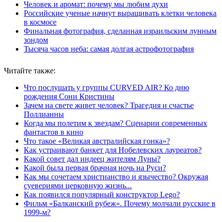
Человек и аромат: почему мы любим духи
Российские ученые начнут выращивать клетки человека
в космосе
Финальная фотография, сделанная израильским лунным
зондом
Тысяча часов неба: самая долгая астрофотография
Читайте также:
Что послушать у группы CURVED AIR? Ко дню
рождения Сони Кристины
Зачем на свете живет человек? Трагедия и счастье
Поллианны
Когда мы полетим к звездам? Сценарии современных
фантастов в кино
Что такое «Великая австралийская гонка»?
Как устраивают банкет для Нобелевских лауреатов?
Какой совет дал индеец жителям Луны?
Какой была первая брачная ночь на Руси?
Как мы сочетаем христианство и язычество? Окружая
суевериями церковную жизнь...
Как появился популярный конструктор Lego?
Фильм «Балканский рубеж». Почему молчали русские в
1999-м?