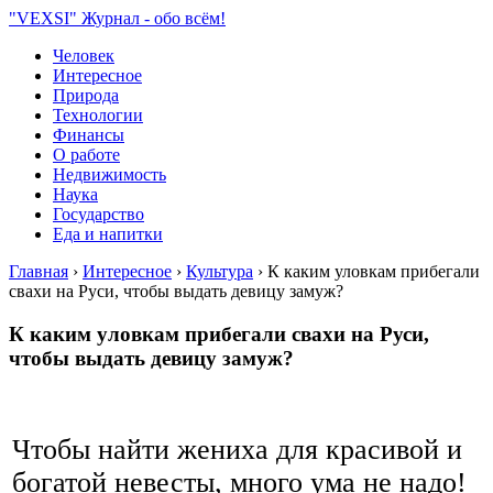
"VEXSI" Журнал - обо всём!
Человек
Интересное
Природа
Технологии
Финансы
О работе
Недвижимость
Наука
Государство
Еда и напитки
Главная
›
Интересное
›
Культура
›
К каким уловкам прибегали
свахи на Руси, чтобы выдать девицу замуж?
К каким уловкам прибегали свахи на Руси,
чтобы выдать девицу замуж?
Чтобы найти жениха для красивой и
богатой невесты, много ума не надо!