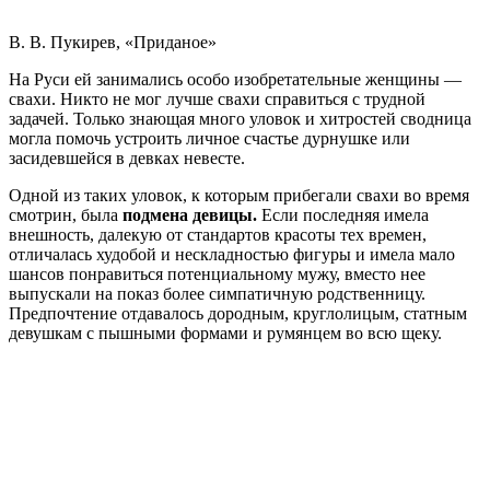
В. В. Пукирев, «Приданое»
На Руси ей занимались особо изобретательные женщины —
свахи. Никто не мог лучше свахи справиться с трудной
задачей. Только знающая много уловок и хитростей сводница
могла помочь устроить личное счастье дурнушке или
засидевшейся в девках невесте.
Одной из таких уловок, к которым прибегали свахи во время
смотрин, была
подмена девицы.
Если последняя имела
внешность, далекую от стандартов красоты тех времен,
отличалась худобой и нескладностью фигуры и имела мало
шансов понравиться потенциальному мужу, вместо нее
выпускали на показ более симпатичную родственницу.
Предпочтение отдавалось дородным, круглолицым, статным
девушкам с пышными формами и румянцем во всю щеку.