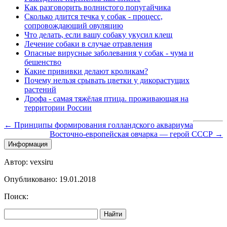
Как разговорить волнистого попугайчика
Сколько длится течка у собак - процесс,
сопровождающий овуляцию
Что делать, если вашу собаку укусил клещ
Лечение собаки в случае отравления
Опасные вирусные заболевания у собак - чума и
бешенство
Какие прививки делают кроликам?
Почему нельзя срывать цветки у дикорастущих
растений
Дрофа - самая тяжёлая птица. проживающая на
территории России
← Принципы формирования голландского аквариума
Восточно-европейская овчарка — герой СССР →
Информация
Автор: vexsiru
Опубликовано: 19.01.2018
Поиск:
Найти