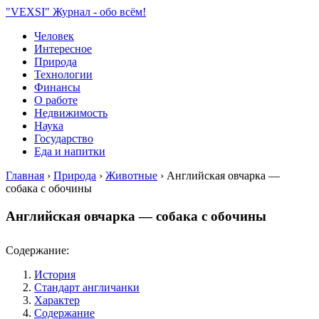
"VEXSI" Журнал - обо всём!
Человек
Интересное
Природа
Технологии
Финансы
О работе
Недвижимость
Наука
Государство
Еда и напитки
Главная
›
Природа
›
Животные
›
Английская овчарка —
собака с обочины
Английская овчарка — собака с обочины
Содержание:
История
Стандарт англичанки
Характер
Содержание