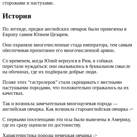
сторожами и пастухами.
История
По легенде, предки английских овчарок были привезены в
Европу самим Юлием Цезарем.
Они охраняли многочисленные стада императора, тем самым
обеспечивая пропитание его многочисленной армии.
Со временем, когда Юлий вернулся в Рим, в собаках
перестали нуждаться: они оказывались в буквальном смысле
на обочинах, где их подбирали добрые люди.
Позже этих “гастролеров” стали скрещивать с местными
пастушьими породами, что положительно отражалось на их
качествах.
Так и возникла замечательная многоцелевая порода —
английская овчарка. Как возникла староанглийская овчарка ->
С первыми поселенцами эти псы были вывезены в Америку,
где их сразу оценили по достоинству.
Характеристика породы немецкая овчарка ->