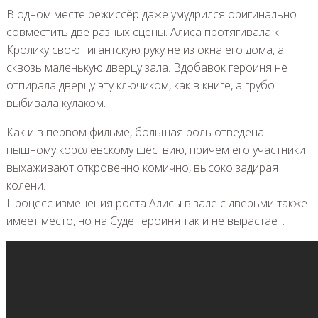
В одном месте режиссёр даже умудрился оригинально
совместить две разных сцены. Алиса протягивала к
Кролику свою гигантскую руку не из окна его дома, а
сквозь маленькую дверцу зала. Вдобавок героиня не
отпирала дверцу эту ключиком, как в книге, а грубо
выбивала кулаком.
Как и в первом фильме, большая роль отведена
пышному королевскому шествию, причём его участники
выхаживают откровенно комично, высоко задирая
колени.
Процесс изменения роста Алисы в зале с дверьми также
имеет место, но на Суде героиня так и не вырастает.