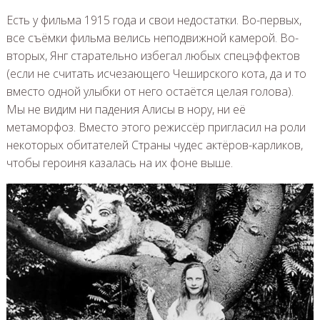
Есть у фильма 1915 года и свои недостатки. Во-первых,
все съёмки фильма велись неподвижной камерой. Во-
вторых, Янг старательно избегал любых спецэффектов
(если не считать исчезающего Чеширского кота, да и то
вместо одной улыбки от него остаётся целая голова).
Мы не видим ни падения Алисы в нору, ни её
метаморфоз. Вместо этого режиссёр пригласил на роли
некоторых обитателей Страны чудес актёров-карликов,
чтобы героиня казалась на их фоне выше.