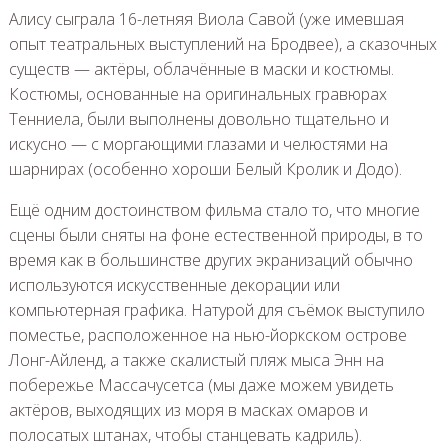
Алису сыграла 16-летняя Виола Савой (уже имевшая
опыт театральных выступлений на Бродвее), а сказочных
существ — актёры, облачённые в маски и костюмы.
Костюмы, основанные на оригинальных гравюрах
Тенниела, были выполнены довольно тщательно и
искусно — с моргающими глазами и челюстями на
шарнирах (особенно хороши Белый Кролик и Додо).
Ещё одним достоинством фильма стало то, что многие
сцены были сняты на фоне естественной природы, в то
время как в большинстве других экранизаций обычно
используются искусственные декорации или
компьютерная графика. Натурой для съёмок выступило
поместье, расположенное на нью-йоркском острове
Лонг-Айленд, а также скалистый пляж мыса Энн на
побережье Массачусетса (мы даже можем увидеть
актёров, выходящих из моря в масках омаров и
полосатых штанах, чтобы станцевать кадриль).