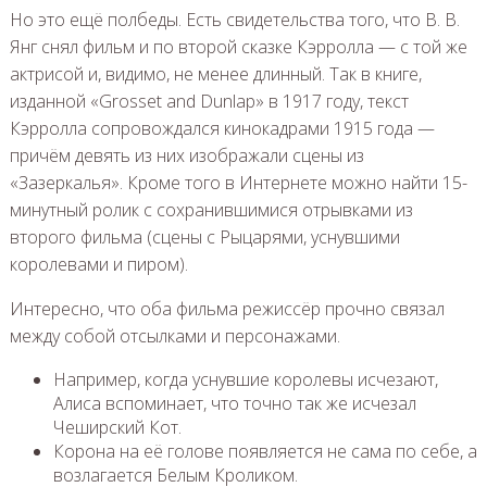
Но это ещё полбеды. Есть свидетельства того, что В. В.
Янг снял фильм и по второй сказке Кэрролла — с той же
актрисой и, видимо, не менее длинный. Так в книге,
изданной «Grosset and Dunlap» в 1917 году, текст
Кэрролла сопровождался кинокадрами 1915 года —
причём девять из них изображали сцены из
«Зазеркалья». Кроме того в Интернете можно найти 15-
минутный ролик с сохранившимися отрывками из
второго фильма (сцены с Рыцарями, уснувшими
королевами и пиром).
Интересно, что оба фильма режиссёр прочно связал
между собой отсылками и персонажами.
Например, когда уснувшие королевы исчезают,
Алиса вспоминает, что точно так же исчезал
Чеширский Кот.
Корона на её голове появляется не сама по себе, а
возлагается Белым Кроликом.