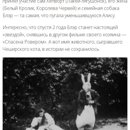
принял участие сам Хепворт (Лакей-лягушонок), его жена
(Белый Кролик, Королева Червей) и семейная собака
Блэр — та самая, что пугала уменьшившуюся Алису.
Интересно, что спустя 2 года Блэр станет настоящей
«звездой», снявшись в другом фильме своего хозяина —
«Спасена Ровером». А вот имя животного, сыгравшего
Чеширского кота, в истории не сохранилось.