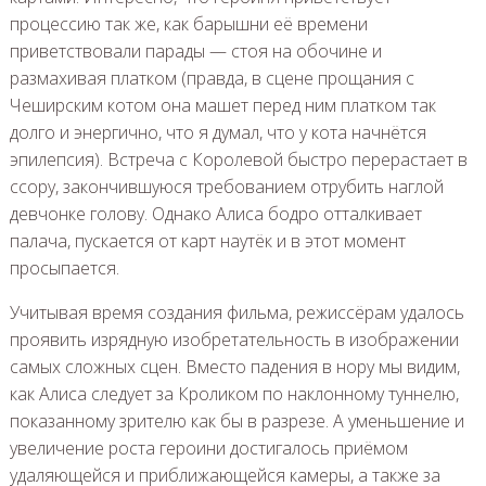
процессию так же, как барышни её времени
приветствовали парады — стоя на обочине и
размахивая платком (правда, в сцене прощания с
Чеширским котом она машет перед ним платком так
долго и энергично, что я думал, что у кота начнётся
эпилепсия). Встреча с Королевой быстро перерастает в
ссору, закончившуюся требованием отрубить наглой
девчонке голову. Однако Алиса бодро отталкивает
палача, пускается от карт наутёк и в этот момент
просыпается.
Учитывая время создания фильма, режиссёрам удалось
проявить изрядную изобретательность в изображении
самых сложных сцен. Вместо падения в нору мы видим,
как Алиса следует за Кроликом по наклонному туннелю,
показанному зрителю как бы в разрезе. А уменьшение и
увеличение роста героини достигалось приёмом
удаляющейся и приближающейся камеры, а также за