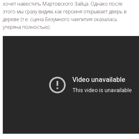
хочет навестить Мартовского Зайца. Однако после
этого мы сразу видим, как героиня открывает дверь в
дереве (т.е. сцена Безумного чаепития оказалась
утеряна полностью).