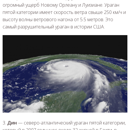
огромный ущерб Новому Орлеану и Луизиане. Ураган
пятой категории имеет скорость ветра свыше 250 км/ч и
высоту волны ветрового нагона от 5.5 метров. Это
самый разрушительный ураган в истории США.
3.
Дин
— северо-атлантический ураган пятой категории,