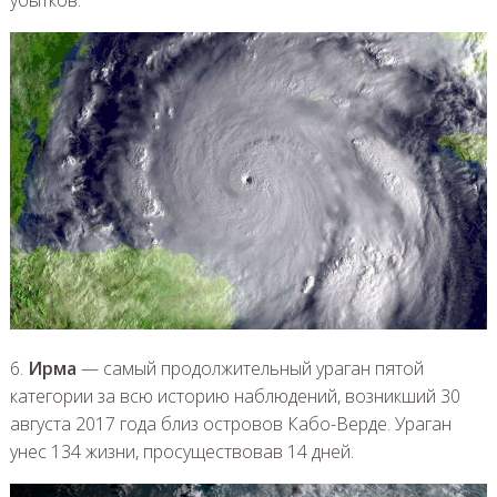
убытков.
6.
Ирма
— самый продолжительный ураган пятой
категории за всю историю наблюдений, возникший 30
августа 2017 года близ островов Кабо-Верде. Ураган
унес 134 жизни, просуществовав 14 дней.