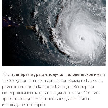
Кстати,
впервые ураган получил человеческое имя
в
1780 году: тогда циклон назвали Сан-Каликсто II, в честь
римского епископа Каликста I. Сегодня Всемирная
метеорологическая организация использует 126 имен,
«разбитых» группами на шесть лет; далее список
используется повторно.