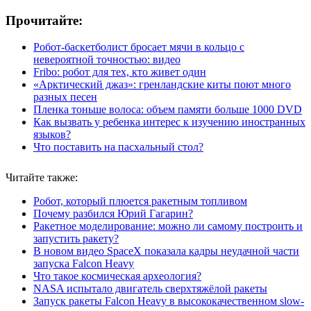
Прочитайте:
Робот-баскетболист бросает мячи в кольцо с
невероятной точностью: видео
Fribo: робот для тех, кто живет один
«Арктический джаз»: гренландские киты поют много
разных песен
Пленка тоньше волоса: объем памяти больше 1000 DVD
Как вызвать у ребенка интерес к изучению иностранных
языков?
Что поставить на пасхальный стол?
Читайте также:
Робот, который плюется ракетным топливом
Почему разбился Юрий Гагарин?
Ракетное моделирование: можно ли самому построить и
запустить ракету?
В новом видео SpaceX показала кадры неудачной части
запуска Falcon Heavy
Что такое космическая археология?
NASA испытало двигатель сверхтяжёлой ракеты
Запуск ракеты Falcon Heavy в высококачественном slow-